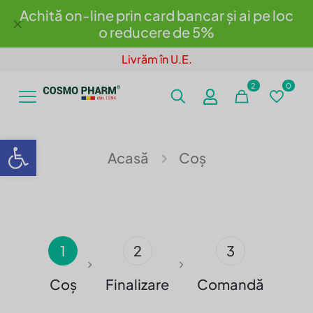
Achită on-line prin card bancar și ai pe loc
✕
o reducere de 5%
Livrăm în U.E.
2
0
Deschide bara de unelte
Acasă
Coș
1
2
3
Coș
Finalizare
Comandă