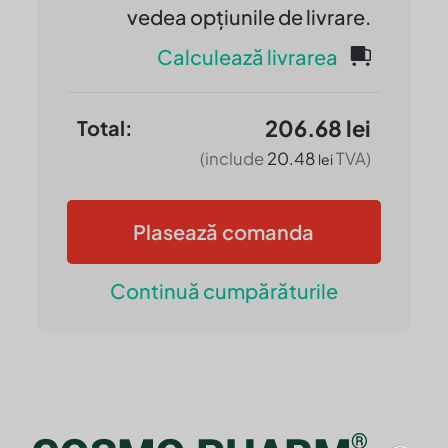
vedea opțiunile de livrare.
Calculează livrarea
206.68
lei
(include
20.48
TVA)
lei
Plasează comanda
Continuă cumpărăturile