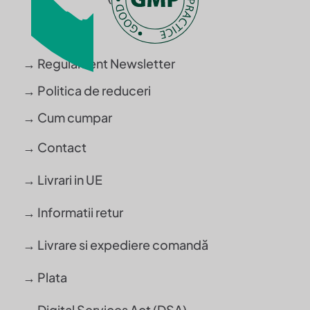
→ Regulament Newsletter
→ Politica de reduceri
→ Cum cumpar
→ Contact
→ Livrari in UE
→ Informatii retur
→ Livrare si expediere comandă
→ Plata
→ Digital Services Act (DSA)