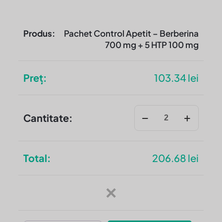
Pachet Control Apetit – Berberina
700 mg + 5 HTP 100 mg
103.34
lei
Cantitate
Pachet
Control
Apetit
206.68
lei
–
Berberina
✕
700
mg