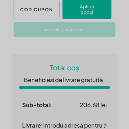
+
Aplică
5
codul
HTP
100
Actualizează coșul
mg
Total coș
Beneficiezi de livrare gratuită!
206.68
lei
Introdu adresa pentru a