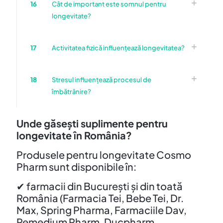
16
Cât de important este somnul pentru
longevitate?
17
Activitatea fizică influențează longevitatea?
18
Stresul influențează procesul de
îmbătrânire?
Unde găsești suplimente pentru
longevitate în România?
Produsele pentru longevitate Cosmo
Pharm sunt disponibile în:
✔ farmacii din București și din toată
România (Farmacia Tei, Bebe Tei, Dr.
Max, Spring Pharma, Farmaciile Dav,
Remedium Pharm, Ducpharm,