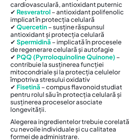
cardiovasculară, antioxidant puternic
✔
Resveratrol
– antioxidant polifenolic
implicat în protecția celulară
✔
Quercetin
– susține răspunsul
antioxidant și protecția celulară
✔
Spermidină
– implicată în procesele
de regenerare celulară și autofagie
✔
PQQ (Pyrroloquinoline Quinone)
–
contribuie la susținerea funcției
mitocondriale și la protecția celulelor
împotriva stresului oxidativ
✔
Fisetină
– compus flavonoid studiat
pentru rolul său în protecția celulară și
susținerea proceselor asociate
longevității.
Alegerea ingredientelor trebuie corelată
cu nevoile individuale și cu calitatea
formei de administrare.