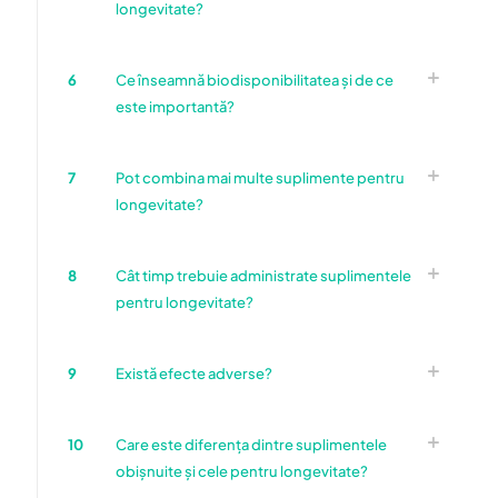
longevitate?
6
Ce înseamnă biodisponibilitatea și de ce
este importantă?
7
Pot combina mai multe suplimente pentru
longevitate?
8
Cât timp trebuie administrate suplimentele
pentru longevitate?
9
Există efecte adverse?
10
Care este diferența dintre suplimentele
obișnuite și cele pentru longevitate?