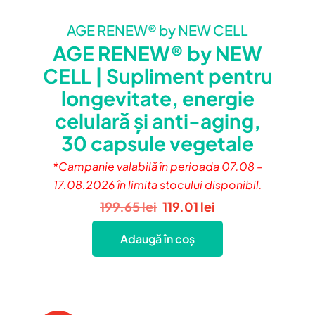
AGE RENEW® by NEW CELL
AGE RENEW® by NEW
CELL | Supliment pentru
longevitate, energie
celulară și anti-aging,
30 capsule vegetale
*Campanie valabilă în perioada 07.08 –
17.08.2026 în limita stocului disponibil.
Prețul
Prețul
199.65
lei
119.01
lei
inițial
curent
Adaugă în coș
a
este:
fost:
119.01 lei.
199.65 lei.