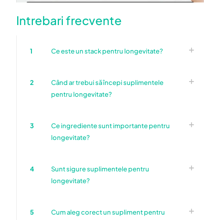
Intrebari frecvente
1
Ce este un stack pentru longevitate?
2
Când ar trebui să începi suplimentele
pentru longevitate?
3
Ce ingrediente sunt importante pentru
longevitate?
4
Sunt sigure suplimentele pentru
longevitate?
5
Cum aleg corect un supliment pentru