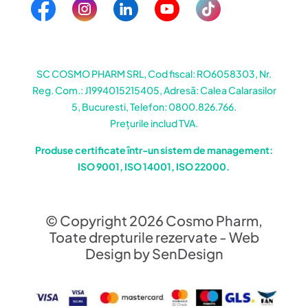
SC COSMO PHARM SRL, Cod fiscal: RO6058303, Nr.
Reg. Com.: J1994015215405, Adresă: Calea Calarasilor
5, Bucuresti, Telefon: 0800.826.766.
Prețurile includ TVA.
Produse certificate într-un sistem de management:
ISO 9001, ISO 14001, ISO 22000.
© Copyright 2026 Cosmo Pharm,
Toate drepturile rezervate - Web
Design by SenDesign