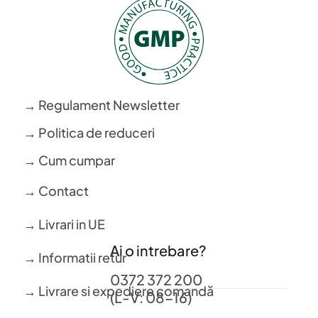
→ Regulament Newsletter
→ Politica de reduceri
→ Cum cumpar
→ Contact
→ Livrari in UE
Ai o intrebare?
→ Informatii retur
0372 372 200
→ Livrare si expediere comandă
(L-V: 08-16)