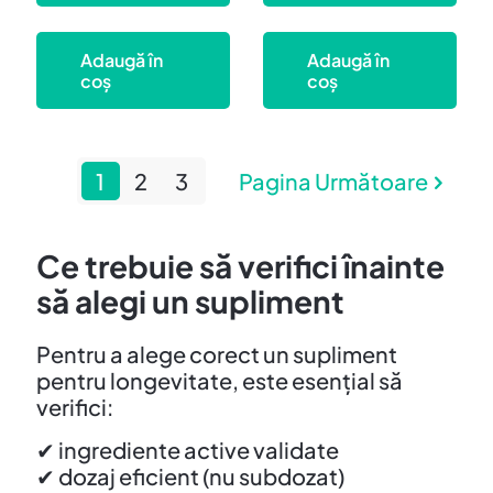
30.25 lei.
69.93 lei.
Adaugă în
Adaugă în
coș
coș
1
2
3
Pagina Următoare
Ce trebuie să verifici înainte
să alegi un supliment
Pentru a alege corect un supliment
pentru longevitate, este esențial să
verifici:
✔ ingrediente active validate
✔ dozaj eficient (nu subdozat)