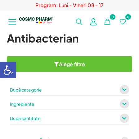
Program: Luni - Vineri 08 - 17
0
0
Antibacterian
Deschide bara de unelte
Alege filtre
După categorie
Ingrediente
După cantitate