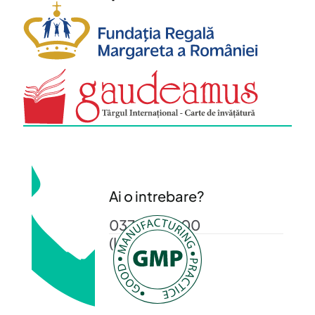
Ai o intrebare?
0372 372 200
(L-V: 08-16)