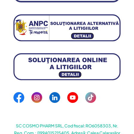
SC COSMO PHARM SRL, Cod fiscal: RO6058303, Nr.
Reg. Com.: J1994015215405, Adresă: Calea Calarasilor