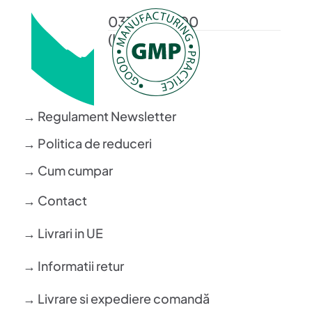
0372 372 200
(L-V: 08-16)
→ Regulament Newsletter
→ Politica de reduceri
→ Cum cumpar
→ Contact
→ Livrari in UE
→ Informatii retur
→ Livrare si expediere comandă