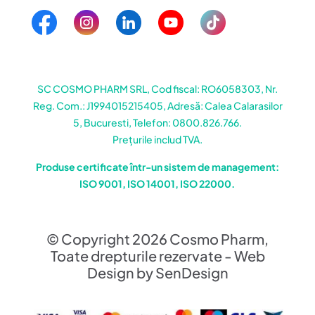
SC COSMO PHARM SRL, Cod fiscal: RO6058303, Nr.
Reg. Com.: J1994015215405, Adresă: Calea Calarasilor
5, Bucuresti, Telefon: 0800.826.766.
Prețurile includ TVA.
Produse certificate într-un sistem de management:
ISO 9001, ISO 14001, ISO 22000.
© Copyright 2026 Cosmo Pharm,
Toate drepturile rezervate - Web
Design by SenDesign