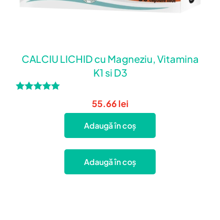
CALCIU LICHID cu Magneziu, Vitamina
K1 si D3
Evaluat la
55.66
lei
5.00
din 5
Adaugă în coș
Adaugă în coș