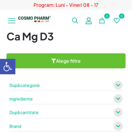
Program: Luni - Vineri 08 - 17
0
0
Ca Mg D3
Deschide bara de unelte
Alege filtre
După categorie
Ingrediente
După cantitate
Brand