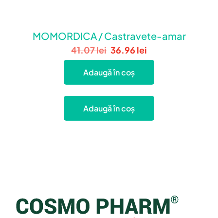
MOMORDICA / Castravete-amar
41.07
lei
36.96
lei
Adaugă în coș
Adaugă în coș