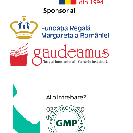
Ai o intrebare?
0372 372 200
(L-V: 08-16)