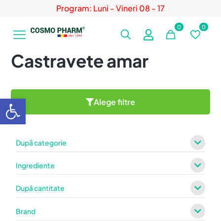
Program: Luni - Vineri 08 - 17
0
0
Castravete amar
Deschide bara de unelte
Alege filtre
După categorie
Ingrediente
După cantitate
Brand