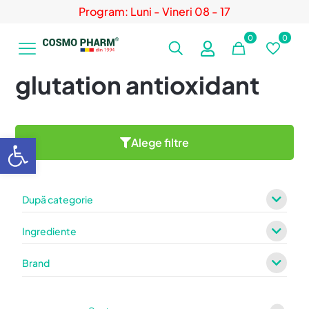
Program: Luni - Vineri 08 - 17
0
0
glutation antioxidant
Deschide bara de unelte
Alege filtre
După categorie
Ingrediente
Brand