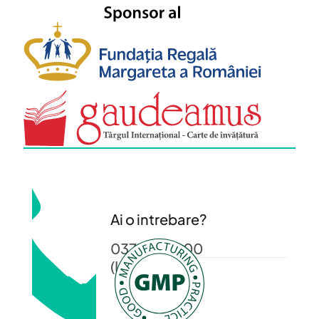
Ai o intrebare?
0372 372 200
(L-V: 08-16)