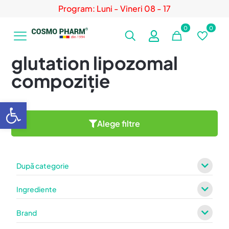
Program: Luni - Vineri 08 - 17
0
0
glutation lipozomal
compoziție
Deschide bara de unelte
Alege filtre
După categorie
Ingrediente
Brand