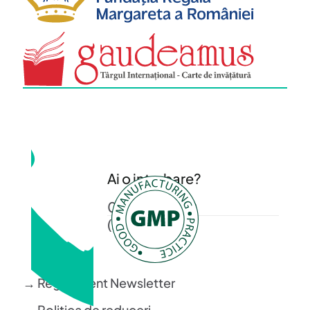
Ai o intrebare?
0372 372 200
(L-V: 08-16)
→ Regulament Newsletter
→ Politica de reduceri