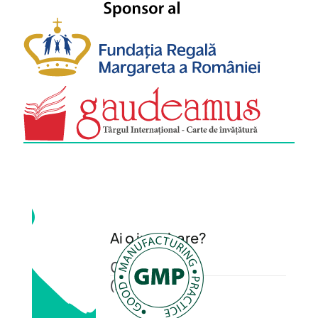
Ai o intrebare?
0372 372 200
(L-V: 08-16)