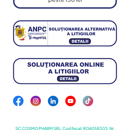
SC COSMO PHARM SRL, Cod fiscal: RO6058303, Nr.