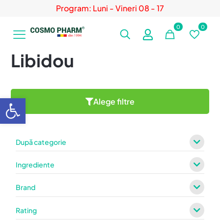
Program: Luni - Vineri 08 - 17
0
0
Libidou
Deschide bara de unelte
Alege filtre
După categorie
Ingrediente
Brand
Rating