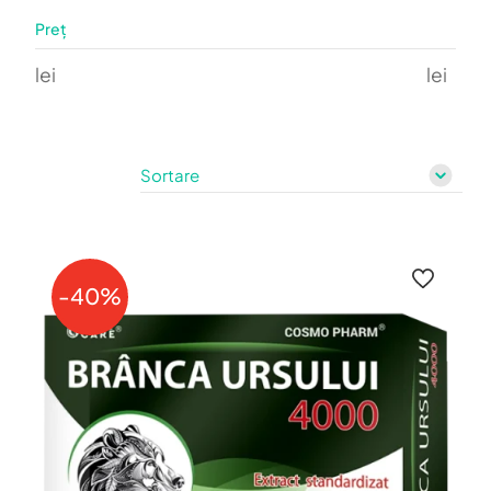
Preț
lei
lei
-40%