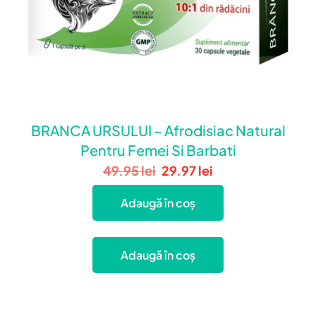
BRANCA URSULUI – Afrodisiac Natural
Pentru Femei Si Barbati
Prețul
Prețul
49.95
lei
29.97
lei
inițial
curent
Adaugă în coș
a
este:
fost:
29.97 lei.
49.95 lei.
Adaugă în coș