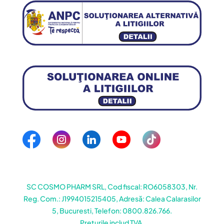
SC COSMO PHARM SRL, Cod fiscal: RO6058303, Nr.
Reg. Com.: J1994015215405, Adresă: Calea Calarasilor
5, Bucuresti, Telefon: 0800.826.766.
Prețurile includ TVA.