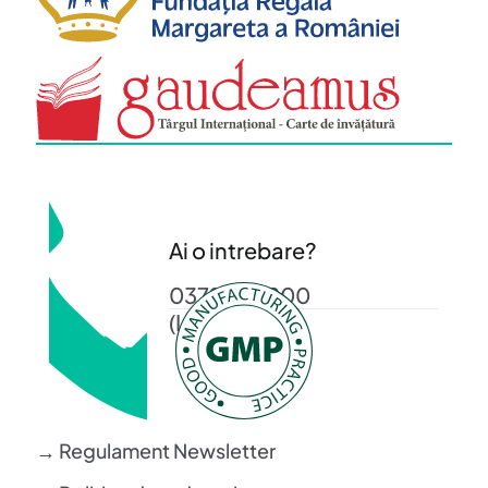
Ai o intrebare?
0372 372 200
(L-V: 08-16)
→ Regulament Newsletter