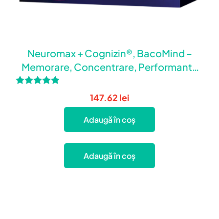
Neuromax + Cognizin®, BacoMind –
Memorare, Concentrare, Performanta
Cerebrala
Evaluat la
147.62
lei
4.79
din 5
Adaugă în coș
Adaugă în coș