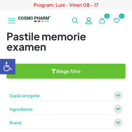
Program: Luni - Vineri 08 - 17
0
0
Pastile memorie
examen
Deschide bara de unelte
Alege filtre
După categorie
Ingrediente
Brand