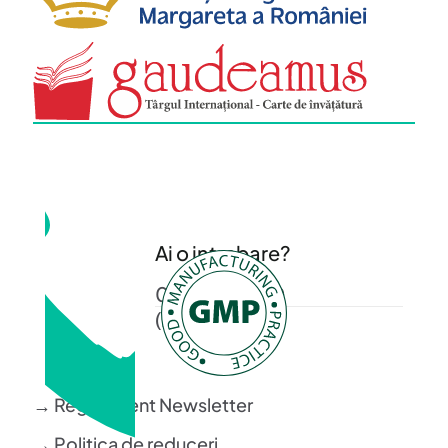
Ai o intrebare?
0372 372 200
(L-V: 08-16)
→ Regulament Newsletter
→ Politica de reduceri