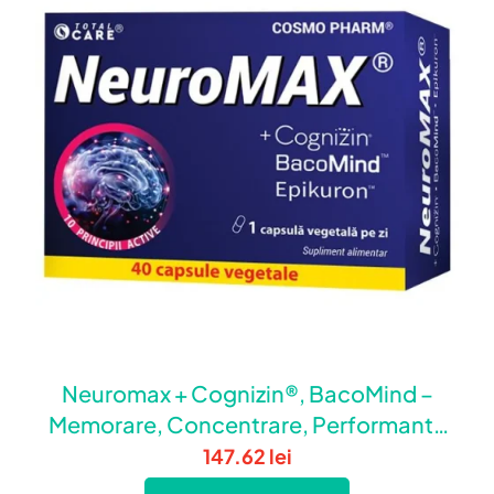
Neuromax + Cognizin®, BacoMind –
Memorare, Concentrare, Performanta
Cerebrala (40 cps)
147.62
lei