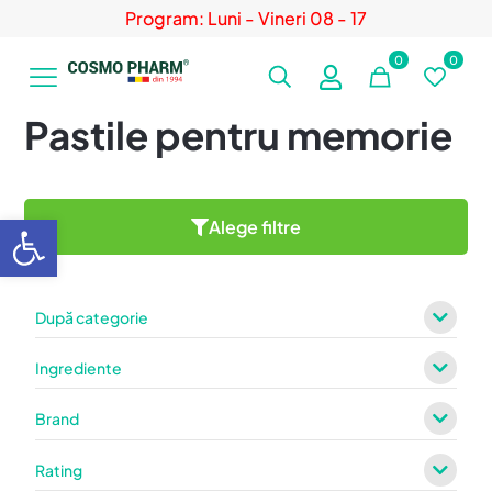
Program: Luni - Vineri 08 - 17
0
0
Pastile pentru memorie
Deschide bara de unelte
Alege filtre
După categorie
Ingrediente
Brand
Rating