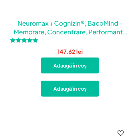
Neuromax + Cognizin®, BacoMind –
Memorare, Concentrare, Performanta
Cerebrala
Evaluat la
147.62
lei
4.79
din 5
Adaugă în coș
Adaugă în coș