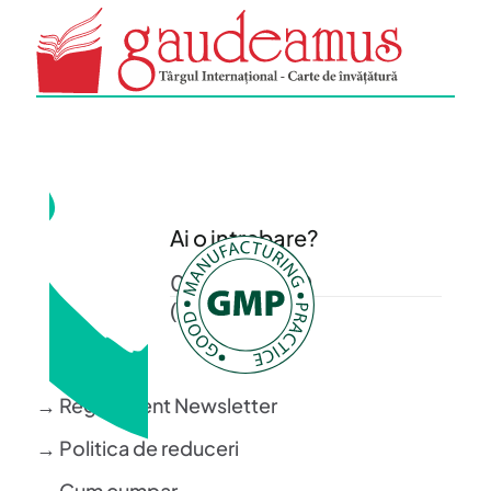
Ai o intrebare?
0372 372 200
(L-V: 08-16)
→ Regulament Newsletter
→ Politica de reduceri
→ Cum cumpar