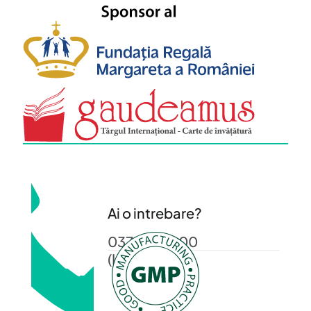
Ai o intrebare?
0372 372 200
(L-V: 08-16)