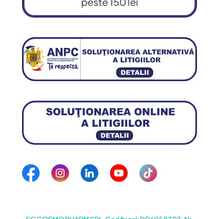
peste 150 lei
SC COSMO PHARM SRL, Cod fiscal: RO6058303, Nr.