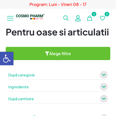
Program: Luni - Vineri 08 - 17
0
0
Pentru oase si articulatii
Deschide bara de unelte
Alege filtre
După categorie
Ingrediente
După cantitate