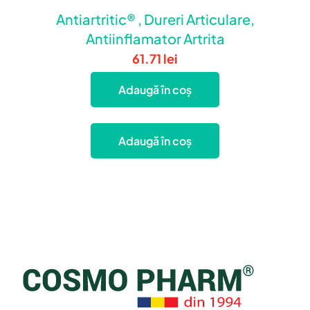
Antiartritic® , Dureri Articulare,
Antiinflamator Artrita
61.71
lei
Adaugă în coș
Adaugă în coș