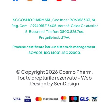
SC COSMO PHARM SRL, Cod fiscal: RO6058303, Nr.
Reg. Com.: J1994015215405, Adresă: Calea Calarasilor
5, Bucuresti, Telefon: 0800.826.766.
Prețurile includ TVA.
Produse certificate într-un sistem de management:
ISO 9001, ISO 14001, ISO 22000.
© Copyright 2026 Cosmo Pharm,
Toate drepturile rezervate - Web
Design by SenDesign