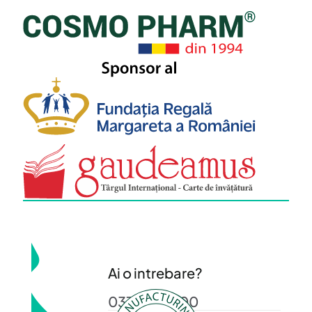
Ai o intrebare?
0372 372 200