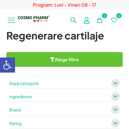
Program: Luni - Vineri 08 - 17
0
0
Regenerare cartilaje
Deschide bara de unelte
Alege filtre
După categorie
Ingrediente
Brand
Rating