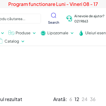
Program functionare Luni - Vineri 08 - 17
Ai nevoie de ajutor?
021 9863
Search
Produse
Lipozomale
Uleiuri esen
Catalog
ul rezultat
Arată:
6
12
24
36