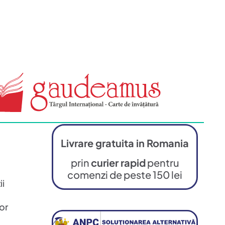
Livrare gratuita in Romania
prin
curier rapid
pentru
comenzi de peste 150 lei
ii
or