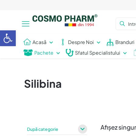
Deschide bara de unelte
Acasă
Despre Noi
Branduri
Pachete
Sfatul Specialistului
Silibina
Afișez singur
După categorie