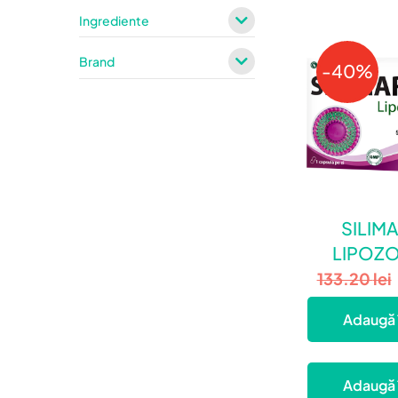
Ingrediente
Brand
-40%
SILIM
LIPOZ
800
133.20
lei
Adaugă 
Adaugă 