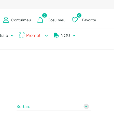
0
0
Contul meu
Coșul meu
Favorite
tiale
Promoții
NOU