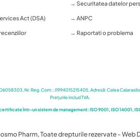
→ Securitatea datelor per
Services Act (DSA)
→ ANPC
recenziilor
→ Raportati o problema
058303, Nr. Reg. Com.: J1994015215405, Adresă: Calea Calarasilor 
Prețurile includ TVA.
certificate într-un sistem de management: ISO 9001, ISO 14001, I
osmo Pharm, Toate drepturile rezervate - Web 