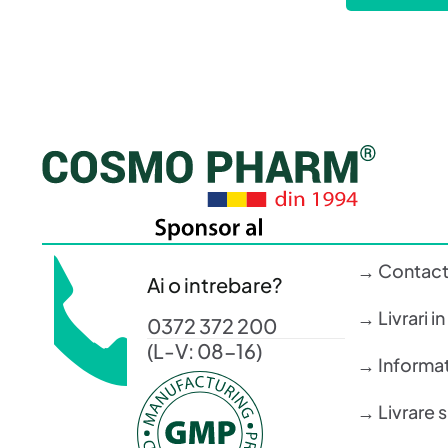
→ Contac
Ai o intrebare?
→ Livrari i
0372 372 200
(L-V: 08-16)
→ Informati
→ Livrare 