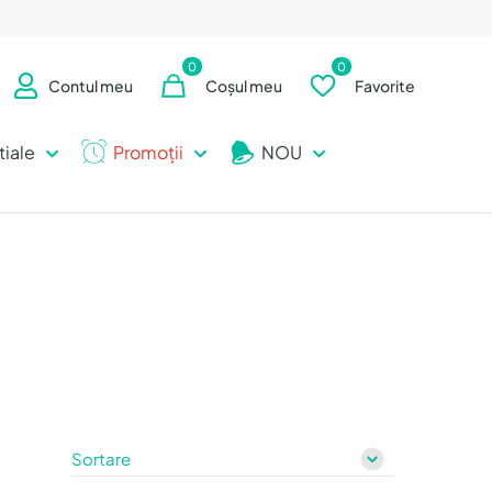
0
0
Contul meu
Coșul meu
Favorite
tiale
Promoții
NOU