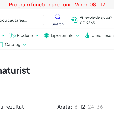
Program functionare Luni - Vineri 08 - 17
Ai nevoie de ajutor?
021 9863
Search
Produse
Lipozomale
Uleiuri esen
Catalog
aturist
ul rezultat
Arată:
6
12
24
36