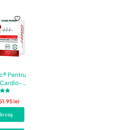
c® Pentru
 Cardio-
lara
t la
51.95
lei
0
 5
în coș