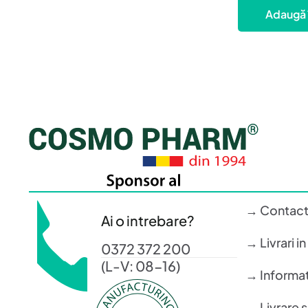
Adaugă 
→ Contac
Ai o intrebare?
→ Livrari i
0372 372 200
(L-V: 08-16)
→ Informati
→ Livrare 