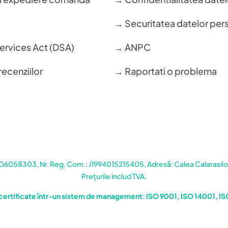
→ Securitatea datelor per
Services Act (DSA)
→ ANPC
recenziilor
→ Raportati o problema
058303, Nr. Reg. Com.: J1994015215405, Adresă: Calea Calarasilor 
Prețurile includ TVA.
certificate într-un sistem de management: ISO 9001, ISO 14001, I