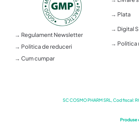
→ Plata
→ Digital 
→ Regulament Newsletter
→ Politica 
→ Politica de reduceri
→ Cum cumpar
SC COSMO PHARM SRL, Cod fiscal: RO6
Produse 