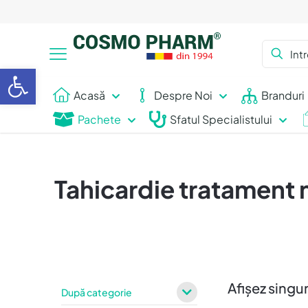
Deschide bara de unelte
Acasă
Despre Noi
Branduri
Pachete
Sfatul Specialistului
Tahicardie tratament n
Afișez singur
După categorie