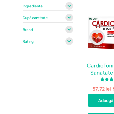
Ingrediente
După cantitate
Brand
Rating
CardioToni
Sanatate
Vascu
Evalua
57.72
lei
5.0
din
Adaugă 