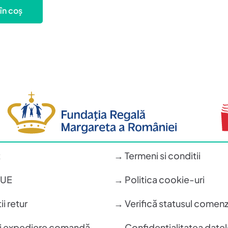
în coș
t
→ Termeni si conditii
n UE
→ Politica cookie-uri
i retur
→ Verifică statusul comenz
si expediere comandă
→ Confidentialitatea datel