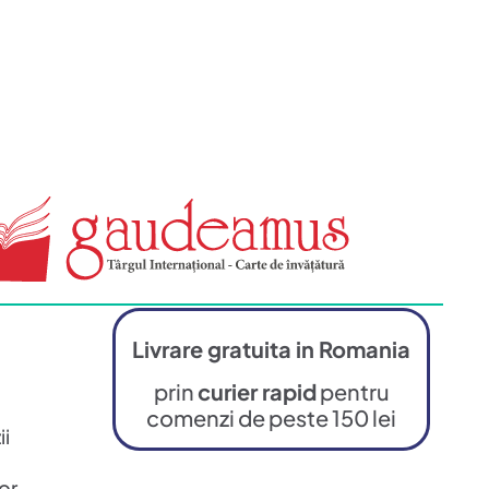
Livrare gratuita in Romania
prin
curier rapid
pentru
comenzi de peste 150 lei
ii
or