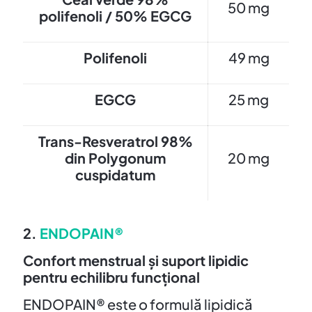
50 mg
polifenoli / 50% EGCG
Polifenoli
49 mg
EGCG
25 mg
Trans-Resveratrol 98%
din Polygonum
20 mg
cuspidatum
2.
ENDOPAIN®
Confort menstrual și suport lipidic
pentru echilibru funcțional
ENDOPAIN® este o formulă lipidică