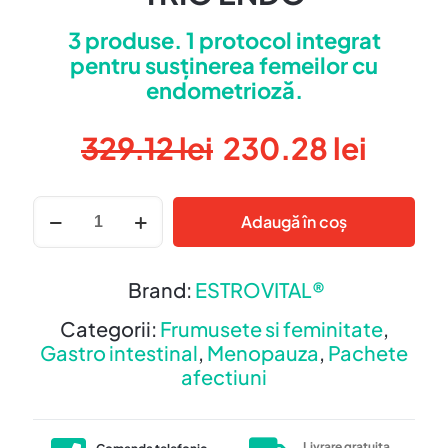
3 produse. 1 protocol integrat
pentru susținerea femeilor cu
endometrioză.
Prețul
Prețu
329.12
lei
230.28
lei
inițial
curen
a
este:
Cantitate
Adaugă în coș
TRIO
fost:
230.2
ENDO
329.12 lei.
Brand:
ESTROVITAL®
Categorii:
Frumusete si feminitate
,
Gastro intestinal
,
Menopauza
,
Pachete
afectiuni
Livrare gratuita