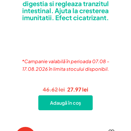
digestia si regleaza tranzitul
din 5
intestinal. Ajuta la cresterea
imunitatii. Efect cicatrizant.
*Campanie valabilă în perioada 07.08 –
17.08.2026 în limita stocului disponibil.
Prețul
Prețul
46.62
lei
27.97
lei
inițial
curent
Adaugă în coș
a
este:
fost:
27.97 lei.
46.62 lei.