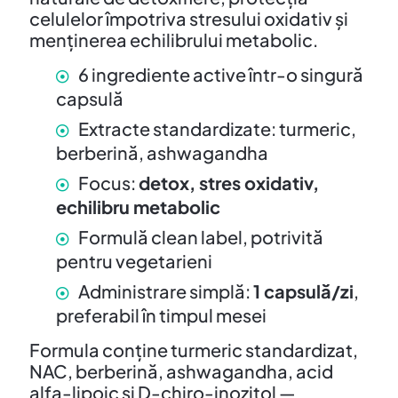
celulelor împotriva stresului oxidativ și
menținerea echilibrului metabolic.
6 ingrediente active într-o singură
capsulă
Extracte standardizate: turmeric,
berberină, ashwagandha
Focus:
detox, stres oxidativ,
echilibru metabolic
Formulă clean label, potrivită
pentru vegetarieni
Administrare simplă:
1 capsulă/zi
,
preferabil în timpul mesei
Formula conține turmeric standardizat,
NAC, berberină, ashwagandha, acid
alfa-lipoic și D-chiro-inozitol —