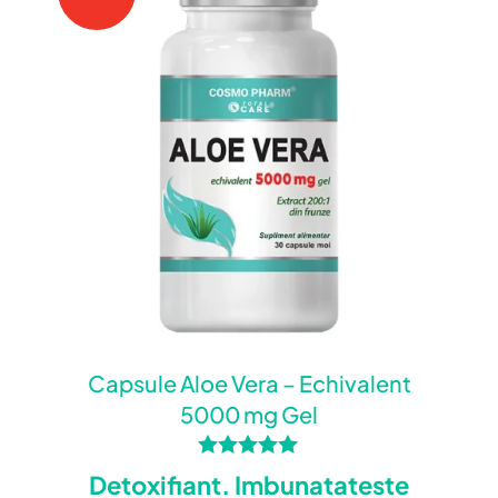
Capsule Aloe Vera – Echivalent
5000 mg Gel
Evaluat la
Detoxifiant. Imbunatateste
5.00