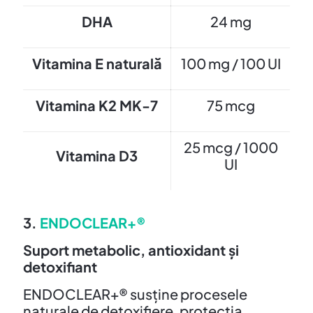
DHA
24 mg
Vitamina E naturală
100 mg / 100 UI
Vitamina K2 MK-7
75 mcg
25 mcg / 1000
Vitamina D3
UI
3.
ENDOCLEAR+®
Suport metabolic, antioxidant și
detoxifiant
ENDOCLEAR+® susține procesele
naturale de detoxifiere, protecția