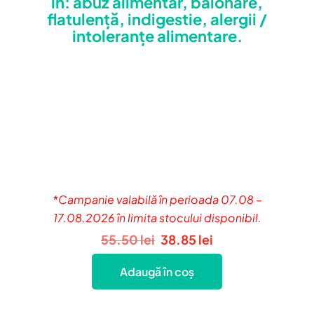
in: abuz alimentar, balonare,
flatulență, indigestie, alergii /
intoleranțe alimentare.
*Campanie valabilă în perioada 07.08 –
17.08.2026 în limita stocului disponibil.
Prețul
Prețul
55.50
lei
38.85
lei
inițial
curent
Adaugă în coș
a
este:
fost:
38.85 lei.
55.50 lei.