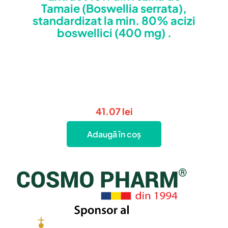
Tamaie (Boswellia serrata),
standardizat la min. 80% acizi
boswellici (400 mg) .
41.07
lei
Adaugă în coș