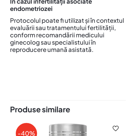
În cazul infertilității asociate
endometriozei
Protocolul poate fi utilizat și în contextul
evaluării sau tratamentului fertilității,
conform recomandării medicului
ginecolog sau specialistului în
reproducere umană asistată.
Aviz
NOTIFICAT DE CRSP IASI NR.
6573/6568/6567 – 2026
Produse similare
-40%