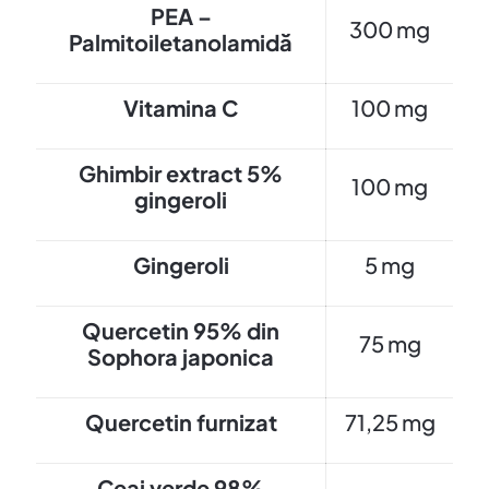
PEA –
300 mg
Palmitoiletanolamidă
Vitamina C
100 mg
Ghimbir extract 5%
100 mg
gingeroli
Gingeroli
5 mg
Quercetin 95% din
75 mg
Sophora japonica
Quercetin furnizat
71,25 mg
Ceai verde 98%