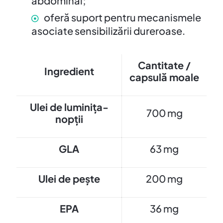
abdominal;
oferă suport pentru mecanismele
asociate sensibilizării dureroase.
Cantitate /
Ingredient
capsulă moale
Ulei de luminița-
700 mg
nopții
GLA
63 mg
Ulei de pește
200 mg
EPA
36 mg