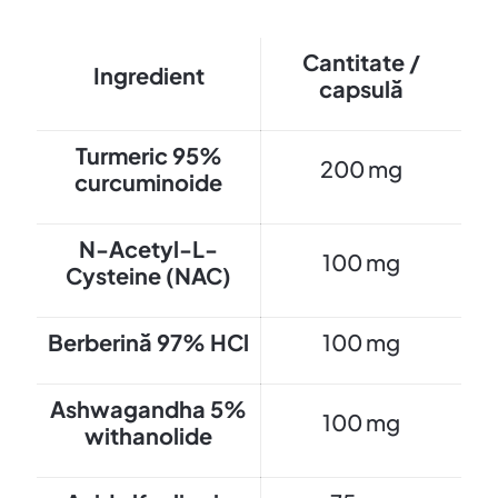
Cantitate /
Ingredient
capsulă
Turmeric 95%
200 mg
curcuminoide
N-Acetyl-L-
100 mg
Cysteine (NAC)
Berberină 97% HCl
100 mg
Ashwagandha 5%
100 mg
withanolide