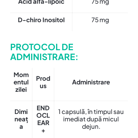
Acid alfa-lipoic
75 mg
D-chiro Inositol
75 mg
PROTOCOL DE
ADMINISTRARE:
Mom
Prod
entul
Administrare
us
zilei
END
Dimi
1 capsulă, în timpul sau
OCL
neaț
imediat după micul
EAR
a
dejun.
+