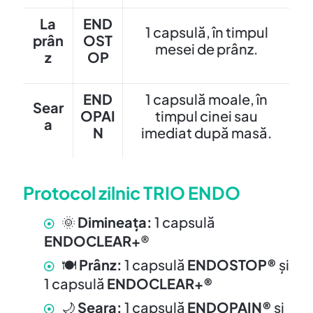
La
END
1 capsulă, în timpul
prân
OST
mesei de prânz.
z
OP
END
1 capsulă moale, în
Sear
OPAI
timpul cinei sau
a
N
imediat după masă.
Protocol zilnic TRIO ENDO
🌞
Dimineața:
1 capsulă
ENDOCLEAR+
®
🍽️
Prânz:
1 capsulă
ENDOSTOP®
și
1 capsulă
ENDOCLEAR+®
🌙
Seara:
1 capsulă
ENDOPAIN®
și