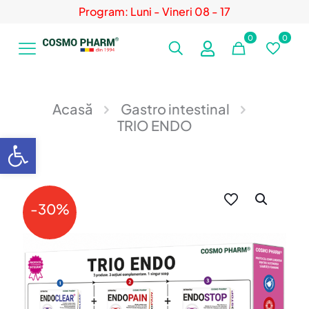
Program: Luni - Vineri 08 - 17
0
0
Acasă
Gastro intestinal
TRIO ENDO
Deschide bara de unelte
-30%