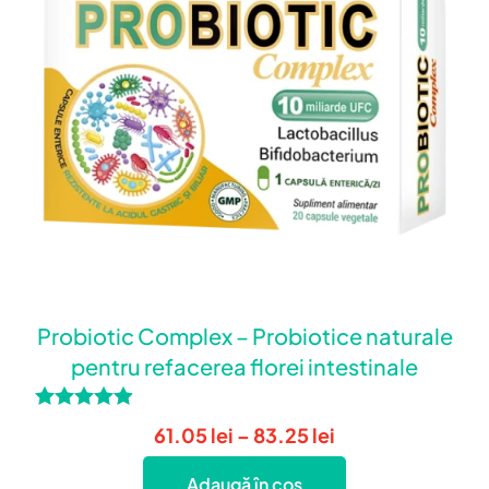
Probiotic Complex – Probiotice naturale
pentru refacerea florei intestinale
Evaluat la
Interval
61.05
lei
–
83.25
lei
4.80
de
din 5
Adaugă în coș
prețuri: