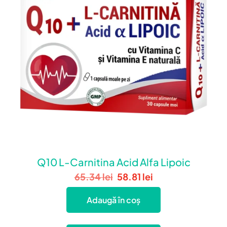
Q10 L-Carnitina Acid Alfa Lipoic
65.34
lei
58.81
lei
Adaugă în coș