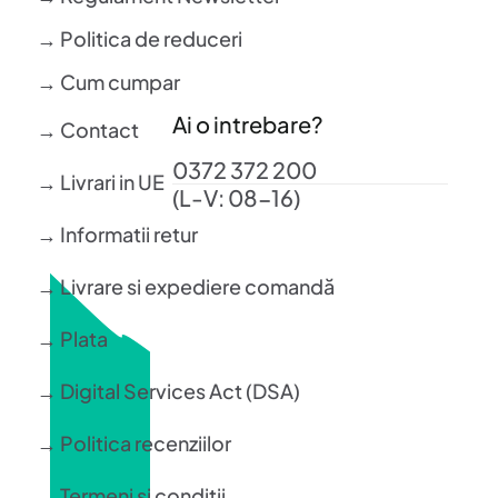
→ Politica de reduceri
→ Cum cumpar
Ai o intrebare?
→ Contact
0372 372 200
→ Livrari in UE
(L-V: 08-16)
→ Informatii retur
→ Livrare si expediere comandă
→ Plata
→ Digital Services Act (DSA)
→ Politica recenziilor
→ Termeni si conditii