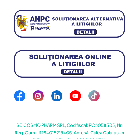
SC COSMO PHARM SRL, Cod fiscal: RO6058303, Nr.
Reg. Com.: J1994015215405, Adresă: Calea Calarasilor