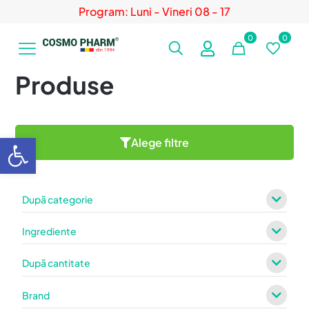
Program: Luni - Vineri 08 - 17
0
0
Produse
Deschide bara de unelte
Alege filtre
După categorie
Ingrediente
După cantitate
Brand