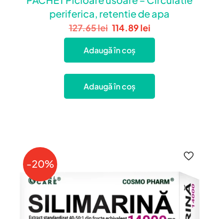
periferica, retentie de apa
127.65
lei
114.89
lei
Adaugă în coș
Adaugă în coș
-20%