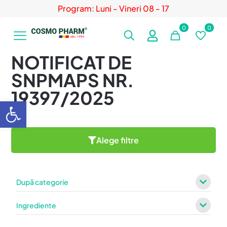
Program: Luni - Vineri 08 - 17
0
0
NOTIFICAT DE
SNPMAPS NR.
19397/2025
Deschide bara de unelte
Alege filtre
După categorie
Ingrediente