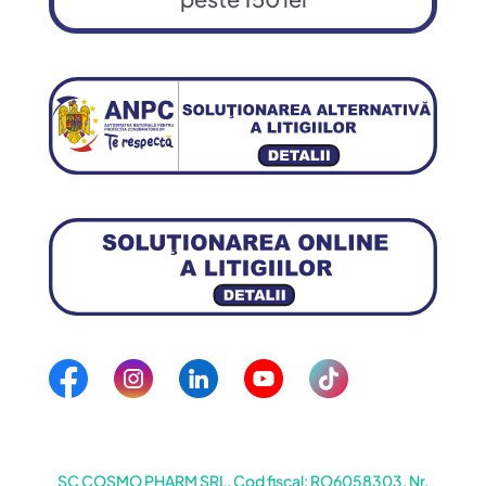
SC COSMO PHARM SRL, Cod fiscal: RO6058303, Nr.