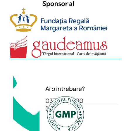
Ai o intrebare?
0372 372 200
(L-V: 08-16)