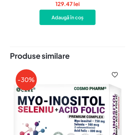
129.47
lei
Adaugă în coș
Produse similare
-30%