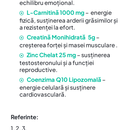
echilibru emoțional.
L-Carnitină
1000 mg
– energie
fizică, susținerea arderii grăsimilor și
a rezistenței la efort.
Creatină
Monihidrată 5g
–
creșterea forței și masei musculare .
Zinc
Chelat 25 mg
– susținerea
testosteronului și a funcției
reproductive.
Coenzima Q10 Lipozomală
–
energie celulară și susținere
cardiovasculară.
Referinte:
1, 2, 3.