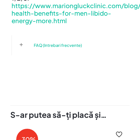
https://www.mariongluckclinic.com/blo
health-benefits-for-men-libido-
energy-more.html
FAQ (Intrebari frecvente)
Aviz
NOTIFICAT DE SNPMAPS NR.
19397/2025
S-ar putea să-ți placă și…
-30%