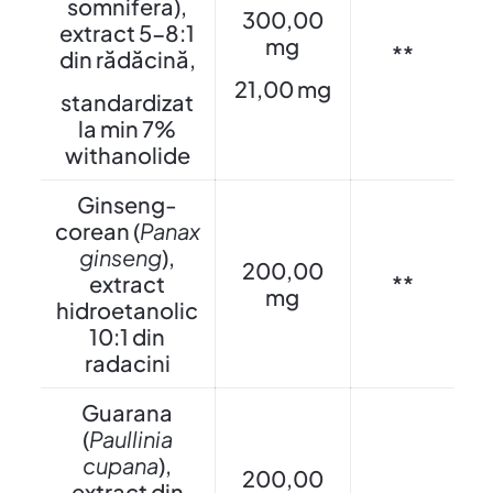
somnifera),
300,00
extract 5-8:1
mg
**
din rădăcină,
21,00 mg
standardizat
la min 7%
withanolide
Ginseng-
corean (
Panax
ginseng
),
200,00
extract
**
mg
hidroetanolic
10:1 din
radacini
Guarana
(
Paullinia
cupana
),
200,00
extract din