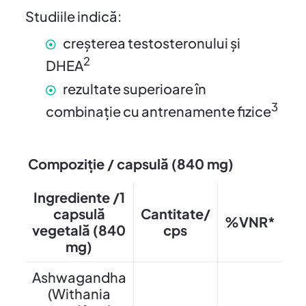
Studiile indică:
creșterea testosteronului și
2
DHEA
rezultate superioare în
3
combinație cu antrenamente fizice
Compoziție / capsulă (840 mg)
Ingrediente /1
capsulă
Cantitate/
%VNR*
vegetală (840
cps
mg)
Ashwagandha
(Withania