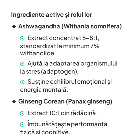
Ingrediente active și rolul lor
🔹
Ashwagandha (Withania somnifera)
Extract concentrat 5–8:1,
standardizat la minimum 7%
withanolide,
Ajută la adaptarea organismului
la stres (adaptogen),
Susține echilibrul emoțional și
energia mentală.
🔹
Ginseng Corean (Panax ginseng)
Extract 10:1 din rădăcină,
Îmbunătățește performanța
fizică și cognitive,