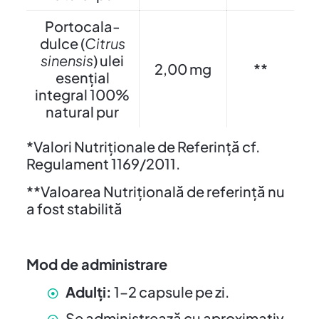
Portocala-
dulce (
Citrus
sinensis
) ulei
2,00 mg
**
esențial
integral 100%
natural pur
*Valori Nutriționale de Referință cf.
Regulament 1169/2011.
**Valoarea Nutrițională de referință nu
a fost stabilită
Mod de administrare
Adulți:
1–2 capsule pe zi.
Se administrează cu aproximativ