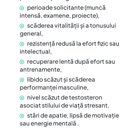
perioade solicitante (muncă
intensă, examene, proiecte),
scăderea vitalității și a tonusului
general,
rezistență redusă la efort fizic sau
intelectual,
recuperare lentă după efort sau
antrenamente,
libido scăzut și scăderea
performanței masculine,
nivel scăzut de testosteron
asociat stilului de viață stresant,
stări de apatie, lipsă de motivație
sau energie mentală .