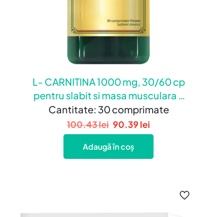
L- CARNITINA 1000 mg, 30/60 cp
pentru slabit si masa musculara –
30 comprimate
Cantitate: 30 comprimate
100.43
lei
90.39
lei
Adaugă în coș