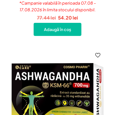
*Campanie valabilă în perioada 07.08 –
17.08.2026 în limita stocului disponibil.
Prețul
Prețul
77.44
lei
54.20
lei
inițial
curent
Adaugă în coș
a
este:
fost:
54.20 lei.
77.44 lei.