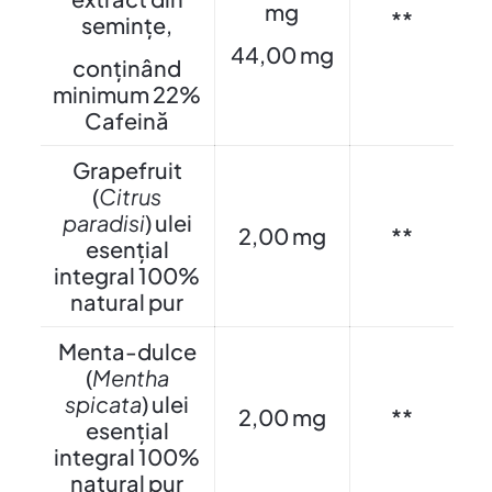
mg
**
semințe,
44,00 mg
conținând
minimum 22%
Cafeină
Grapefruit
(
Citrus
paradisi
) ulei
2,00 mg
**
esențial
integral 100%
natural pur
Menta-dulce
(
Mentha
spicata
) ulei
2,00 mg
**
esențial
integral 100%
natural pur