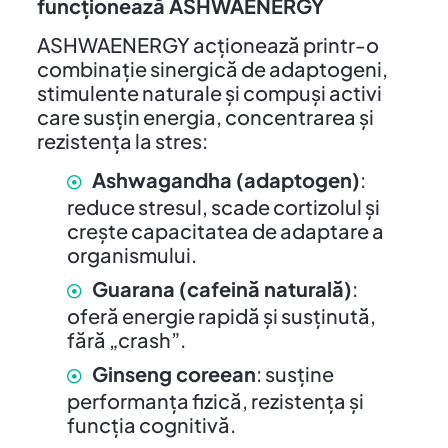
funcționează ASHWAENERGY
ASHWAENERGY acționează printr-o
combinație sinergică de adaptogeni,
stimulente naturale și compuși activi
care susțin energia, concentrarea și
rezistența la stres:
Ashwagandha (adaptogen)
:
reduce stresul, scade cortizolul și
crește capacitatea de adaptare a
organismului.
Guarana (cafeină naturală)
:
oferă energie rapidă și susținută,
fără „crash”.
Ginseng coreean
: susține
performanța fizică, rezistența și
funcția cognitivă.