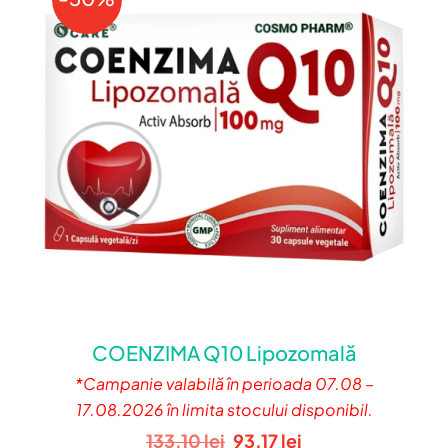
COENZIMA Q10 Lipozomală
*Campanie valabilă în perioada 07.08 –
17.08.2026 în limita stocului disponibil.
Prețul
Prețul
133.10
lei
93.17
lei