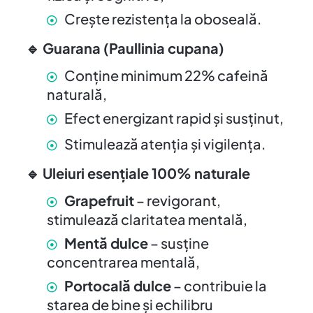
Crește rezistența la oboseală.
🔹
Guarana (Paullinia cupana)
Conține minimum 22% cafeină
naturală,
Efect energizant rapid și susținut,
Stimulează atenția și vigilența.
🔹
Uleiuri esențiale 100% naturale
Grapefruit
– revigorant,
stimulează claritatea mentală,
Mentă dulce
– susține
concentrarea mentală,
Portocală dulce
– contribuie la
starea de bine și echilibru