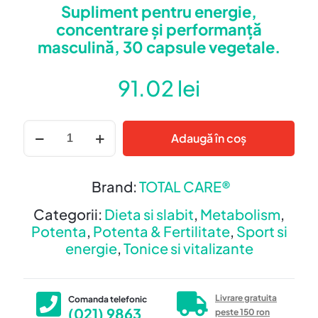
Supliment pentru energie,
concentrare și performanță
masculină, 30 capsule vegetale.
91.02
lei
Cantitate
Adaugă în coș
ASHWAENERGY
Brand:
TOTAL CARE®
Categorii:
Dieta si slabit
,
Metabolism
,
Potenta
,
Potenta & Fertilitate
,
Sport si
energie
,
Tonice si vitalizante
Livrare gratuita
Comanda telefonic
(021) 9863
peste 150 ron