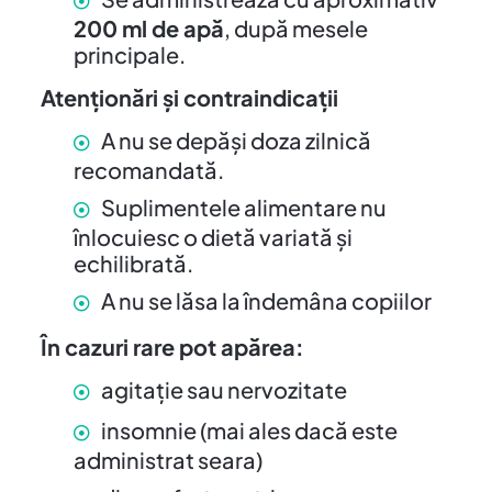
200 ml de apă
, după mesele
principale.
Atenționări și contraindicații
A nu se depăși doza zilnică
recomandată.
Suplimentele alimentare nu
înlocuiesc o dietă variată și
echilibrată.
A nu se lăsa la îndemâna copiilor
În cazuri rare pot apărea:
agitație sau nervozitate
insomnie (mai ales dacă este
administrat seara)