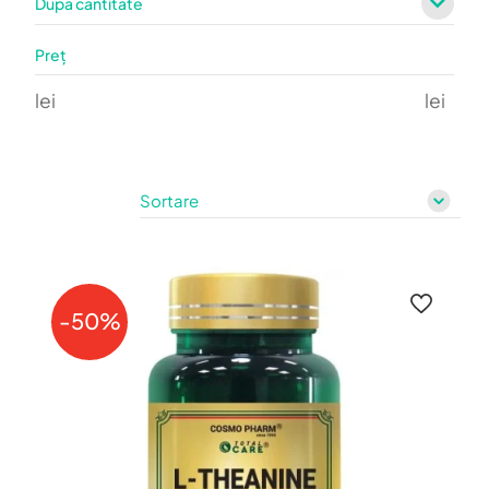
După cantitate
Preț
lei
lei
-50%