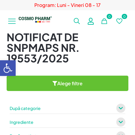
Program: Luni - Vineri 08 - 17
0
0
NOTIFICAT DE
SNPMAPS NR.
19553/2025
Deschide bara de unelte
Alege filtre
După categorie
Ingrediente