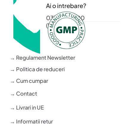
Ai o intrebare?
0372 372 200
(L-V: 08-16)
→ Regulament Newsletter
→ Politica de reduceri
→ Cum cumpar
→ Contact
→ Livrari in UE
→ Informatii retur