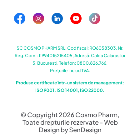
SC COSMO PHARM SRL, Cod fiscal: RO6058303, Nr.
Reg. Com.: J1994015215405, Adresă: Calea Calarasilor
5, Bucuresti, Telefon: 0800.826.766.
Prețurile includ TVA.
Produse certificate într-un sistem de management:
ISO 9001, ISO 14001, ISO 22000.
© Copyright 2026 Cosmo Pharm,
Toate drepturile rezervate - Web
Design by SenDesign