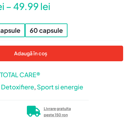
Interval
ei
–
49.99
lei
de
prețuri:
capsule
60 capsule
49.95 lei
până
la
Adaugă în coș
49.99 lei
TOTAL CARE®
,
Detoxifiere
,
Sport si energie
Livrare gratuita
peste 150 ron