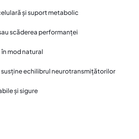
elulară și suport metabolic
 sau scăderea performanței
 în mod natural
susține echilibrul neurotransmițătorilor
bile și sigure