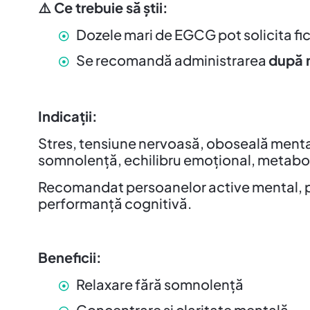
⚠️
Ce trebuie s
ă
ș
tii:
Dozele mari de EGCG pot solicita fi
Se recomandă administrarea
după 
Indicații:
Stres, tensiune nervoasă, oboseală mentală
somnolență, echilibru emoțional, metaboli
Recomandat persoanelor active mental, prof
performanță cognitivă.
Beneficii:
Relaxare fără somnolență
Concentrare și claritate mentală