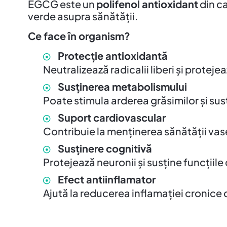
EGCG este un
polifenol antioxidant
din ca
verde asupra sănătății.
Ce face în organism?
Protecție antioxidantă
Neutralizează radicalii liberi și proteje
Susținerea metabolismului
Poate stimula arderea grăsimilor și su
Suport cardiovascular
Contribuie la menținerea sănătății vas
Susținere cognitivă
Protejează neuronii și susține funcțiile 
Efect antiinflamator
Ajută la reducerea inflamației cronice