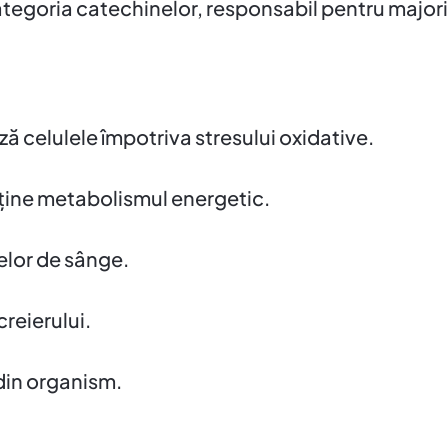
tegoria catechinelor, responsabil pentru majori
ază celulele împotriva stresului oxidative.
sține metabolismul energetic.
elor de sânge.
creierului.
 din organism.