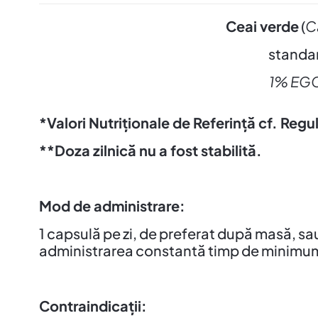
Ceai verde
(
C
standar
1% EGCG/ 
*
Valori Nutriționale de Referință cf. 
**Doza zilnică nu a fost stabilită
.
Mod de administrare:
1 capsulă pe zi, de preferat după masă, s
administrarea constantă timp de minimu
Contraindicații: