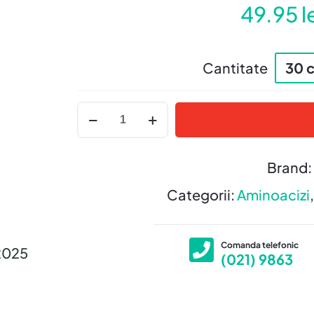
49.95
l
Cantitate
30 
Cantitate
L-
THEANINE
200
Brand:
mg
+
Categorii:
Aminoacizi
EGCG
Comanda telefonic
2025
(021) 9863