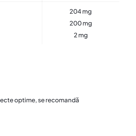
204 mg
200 mg
2 mg
 efecte optime, se recomandă