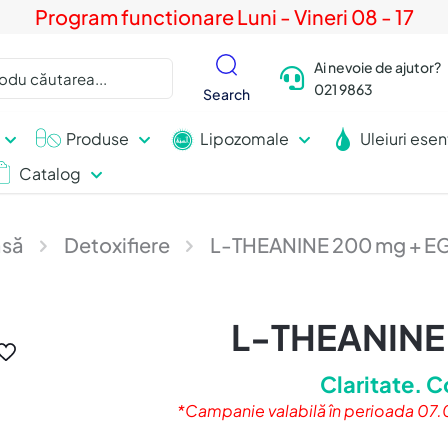
Program functionare Luni - Vineri 08 - 17
Ai nevoie de ajutor?
021 9863
Search
Produse
Lipozomale
Uleiuri esen
Catalog
să
Detoxifiere
L-THEANINE 200 mg + 
L-THEANINE
Claritate. Co
*Campanie valabilă în perioada 07.08