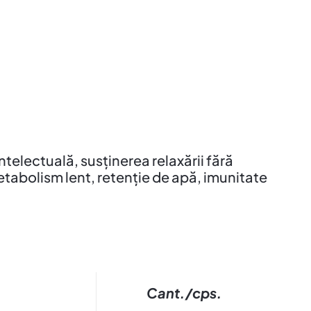
telectuală, susținerea relaxării fără
metabolism lent, retenție de apă, imunitate
Cant./cps.