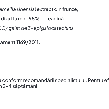
amellia sinensis
)
extract din frunze,
dizat la min. 98% L-Teanină
galat de 3-epigalocatechina
Regulament 1169/2011.
au conform recomandării specialistului. Pentru
m 2–4 săptămâni.