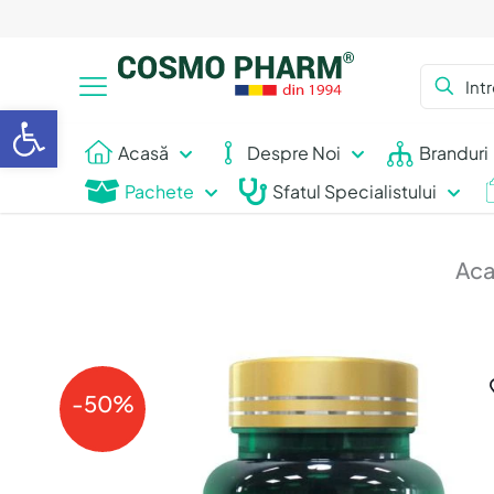
Deschide bara de unelte
Acasă
Despre Noi
Branduri
Pachete
Sfatul Specialistului
Aca
-50%