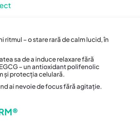
ect
itmul – o stare rară de calm lucid, în
tea sa de a induce relaxare fără
EGCG – un antioxidant polifenolic
și protecția celulară.
nd ai nevoie de focus fără agitație.
ARM®