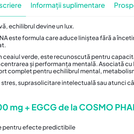
scriere
Informații suplimentare
Prosp
ă, echilibrul devine un lux.
e formula care aduce liniștea fără a încetini r
at.
n ceaiul verde, este recunoscută pentru capacita
ncentrarea și performanța mentală. Asociată cu 
rt complet pentru echilibrul mental, metabolism 
stres, suprasolicitare intelectuală sau atunci câ
 200 mg + EGCG de la COSMO PH
 pentru efecte predictibile