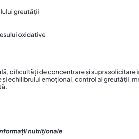
ului greutății
esului oxidative
 dificultăți de concentrare și suprasolicitare in
și echilibrului emoțional, control al greutății, 
tă.
Informații nutriționale