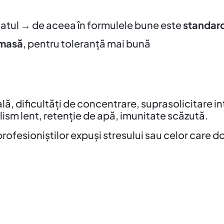
catul → de aceea în formulele bune este
standard
masă
, pentru toleranță mai bună
, dificultăți de concentrare, suprasolicitare int
sm lent, retenție de apă, imunitate scăzută.
esioniștilor expuși stresului sau celor care dore