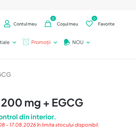
0
0
Contul meu
Coșul meu
Favorite
tiale
Promoții
NOU
EGCG
 200 mg + EGCG
ntrol din interior.
 – 17.08.2026 în limita stocului disponibil.