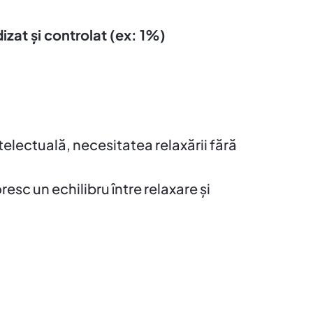
izat și controlat (ex: 1%)
electuală, necesitatea relaxării fără
sc un echilibru între relaxare și