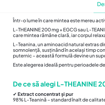
De
Într-o lume în care mintea este mereu activ
L-THEANINE 200 mg + EGCG sau L-TEANINA est
care mintea rămâne clară, iar corpul relax
L-Teanina, un aminoacid natural extras di
somnolență, susținând în același timp co
puternic – această formulă devine un supo
Este alegerea ideală pentru perioadele de 
De ce să alegi L-THEANINE
✔
Extract concentrat și pur
98% L-Teanină – standard înalt de calitate