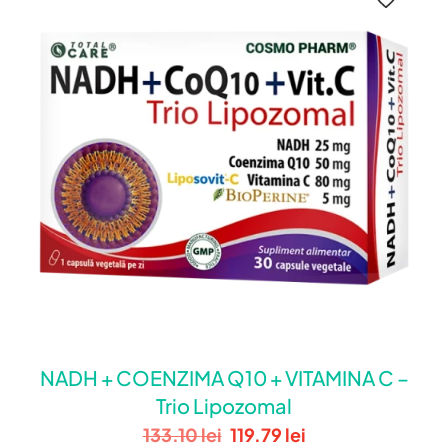
NADH + COENZIMA Q10 + VITAMINA C –
Trio Lipozomal
133.10
lei
119.79
lei