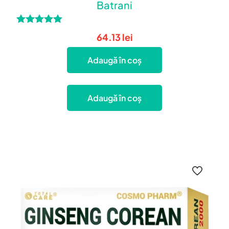
Batrani
Evaluat la
64.13
lei
5.00
din 5
Adaugă în coș
Adaugă în coș