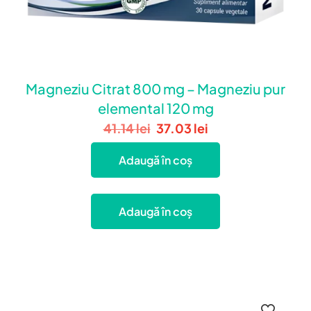
Magneziu Citrat 800 mg – Magneziu pur
elemental 120 mg
41.14
lei
37.03
lei
Adaugă în coș
Adaugă în coș