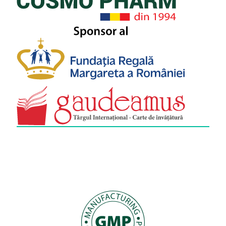
Ce rol au vitaminele din complexul B în
metabolism?
Ce rol are Cromul în metabolismul glucozei?
Ce este L-Carnitina și ce legătură are cu
metabolismul?
Cum putem susține metabolismul în mod natural?
Metabolismul încetinește odată cu înaintarea în
vârstă?
Există suplimente care accelerează metabolismul
și arderea grăsimilor?