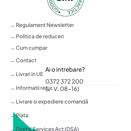
Care este legătura dintre metabolism și greutatea
corporală?
→ Regulament Newsletter
Suplimentele pentru metabolism pot înlocui
tratamentul pentru diabet sau afecțiuni
→ Politica de reduceri
endocrine?
→ Cum cumpar
→ Contact
Ai o intrebare?
→ Livrari in UE
0372 372 200
→ Informatii retur
(L-V: 08-16)
→ Livrare si expediere comandă
→ Plata
→ Digital Services Act (DSA)