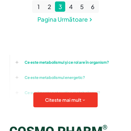
1
2
3
4
5
6
Pagina Următoare
Ce este metabolismul și ce rol are în organism?
Ce este metabolismul energetic?
Ce suplimente pot susține metabolismul?
Citeste mai mult
Ce vitamine și minerale contribuie la metabolismul
energetic normal?
Ce rol are Magneziul în metabolism?