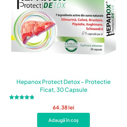
Hepanox Protect Detox – Protectie
Ficat, 30 Capsule
Evaluat la
64.38
lei
4.67
din 5
Adaugă în coș