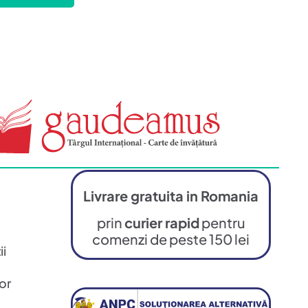
Livrare gratuita in Romania
prin
curier rapid
pentru
comenzi de peste 150 lei
ii
or