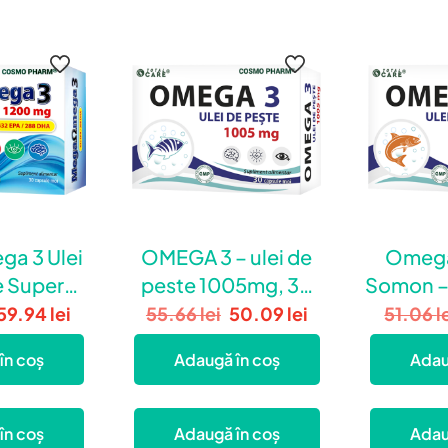
a 3 Ulei
OMEGA 3 – ulei de
Omega 
e Super
peste 1005mg, 30
Somon –
, Inima si
capsule
10
59.94
lei
55.66
lei
50.09
lei
51.06
l
Sanatos
în coș
Adaugă în coș
Adau
în coș
Adaugă în coș
Adau