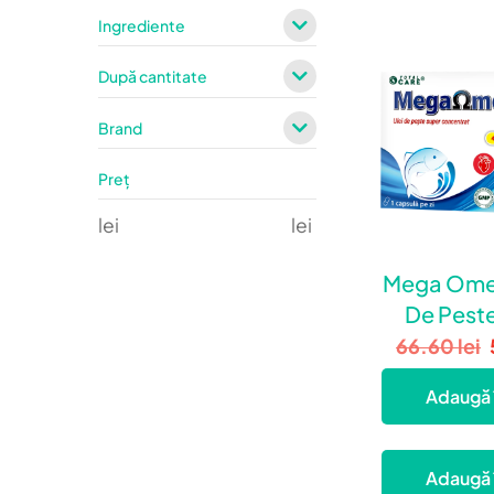
Ingrediente
După cantitate
Brand
Preț
lei
lei
Mega Omeg
De Pest
Concentrat
66.60
lei
Creier 
Adaugă 
Adaugă 