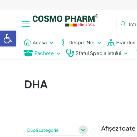
Deschide bara de unelte
Acasă
Despre Noi
Branduri
Pachete
Sfatul Specialistului
DHA
Afișez toate 
După categorie