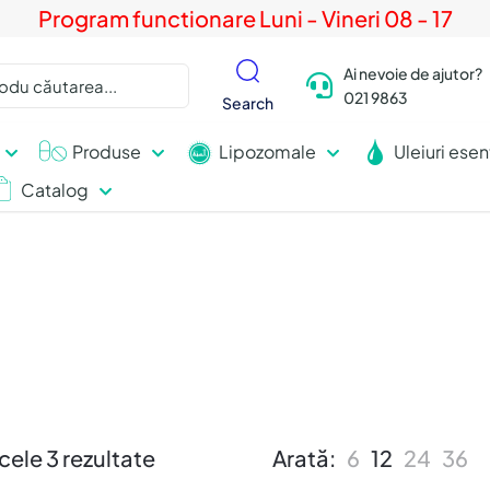
Program functionare Luni - Vineri 08 - 17
Ai nevoie de ajutor?
021 9863
Search
Produse
Lipozomale
Uleiuri esen
Catalog
cele 3 rezultate
Arată:
6
12
24
36