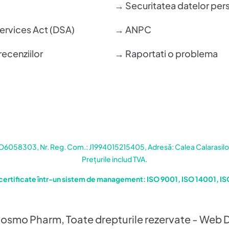
→ Securitatea datelor per
Services Act (DSA)
→ ANPC
recenziilor
→ Raportati o problema
058303, Nr. Reg. Com.: J1994015215405, Adresă: Calea Calarasilor 
Prețurile includ TVA.
certificate într-un sistem de management: ISO 9001, ISO 14001, I
osmo Pharm, Toate drepturile rezervate - Web 