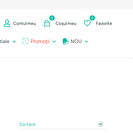
0
0
Contul meu
Coșul meu
Favorite
tiale
Promoții
NOU