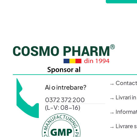
→ Contac
Ai o intrebare?
→ Livrari i
0372 372 200
(L-V: 08-16)
→ Informati
→ Livrare 