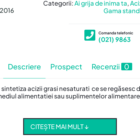
Somon
Categorii:
Ai grija de inima ta
,
Aci
-
/2016
Gama stand
30
Capsule
1000
Comanda telefonic
(021) 9863
mg
Descriere
Prospect
Recenzii
0
ntetiza acizii grasi nesaturati ce se regăsesc d
mediul alimentatiei sau suplimentelor alimentare 
CITEȘTE MAI MULT ↓