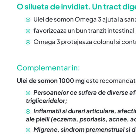
O silueta de invidiat. Un tract di
Ulei de somon Omega 3 ajuta la sana
favorizeaza un bun tranzit intestinal
Omega 3 protejeaza colonul si contri
Complementar in:
Ulei de somon 1000 mg
este recomandat
Persoanelor ce sufera de diverse afe
trigliceridelor;
Inflamatii si dureri articulare, afect
ale pielii (eczema, psoriasis, acnee, 
Migrene, sindrom premenstrual si dur