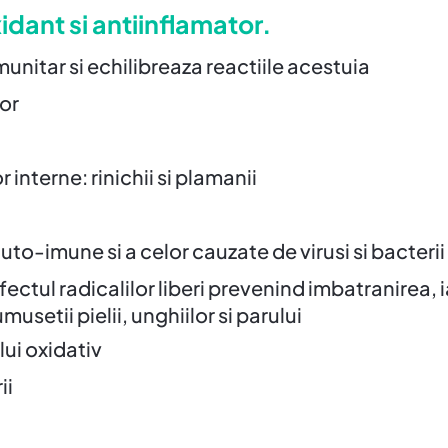
idant si antiinflamator.
unitar si echilibreaza reactiile acestuia
tor
interne: rinichii si plamanii
uto-imune si a celor cauzate de virusi si bacterii
ectul radicalilor liberi prevenind imbatranirea, 
usetii pielii, unghiilor si parului
lui oxidativ
ii