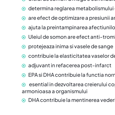
determina reglarea metabolismului 
are efect de optimizare a presiunii ar
ajuta la preintampinarea afectiunil
Uleiul de somon are efect anti-tro
protejeaza inima si vasele de sange
contribuie la elasticitatea vaselor d
adjuvant in refacerea post-infarct
EPA si DHA contribuie la functia norm
esential in dezvoltarea creierului copi
armonioasa a organismului
DHA contribuie la mentinerea vederii