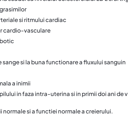
grasimilor
teriale si ritmului cardiac
or cardio-vasculare
mbotic
e sange si la buna functionare a fluxului sanguin
ala a inimii
lului in faza intra-uterina si in primii doi ani de v
 normale si a functiei normale a creierului.