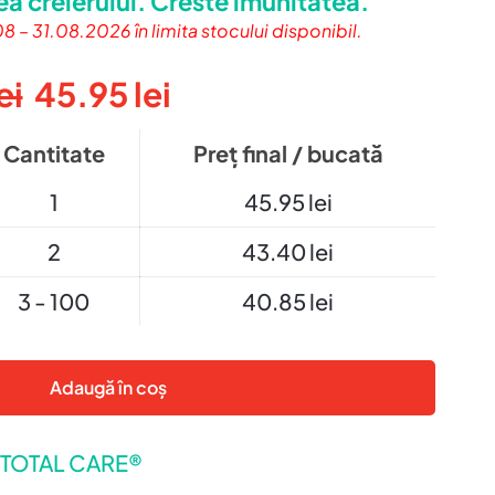
ea creierului. Creste imunitatea.
 – 31.08.2026 în limita stocului disponibil.
ei
45.95
lei
Cantitate
Preț final / bucată
1
45.95
lei
2
43.40
lei
3 - 100
40.85
lei
Adaugă în coș
TOTAL CARE®