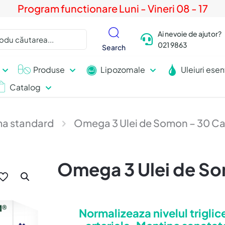
Program functionare Luni - Vineri 08 - 17
Ai nevoie de ajutor?
021 9863
Search
Produse
Lipozomale
Uleiuri esen
Catalog
a standard
Omega 3 Ulei de Somon – 30 C
Omega 3 Ulei de S
Normalizeaza nivelul triglic