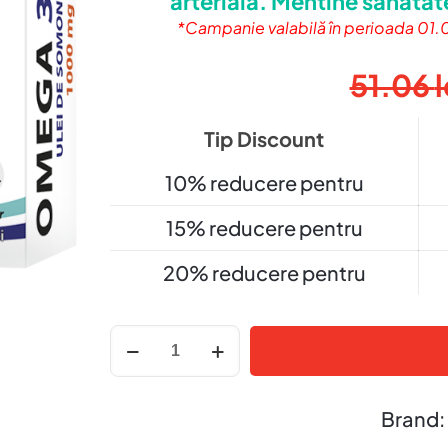
arteriala. Mentine sanatat
*Campanie valabilă în perioada 01.08
51.06
l
Tip Discount
10% reducere pentru
15% reducere pentru
20% reducere pentru
Cantitate
Omega
3
Ulei
Brand:
de