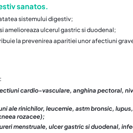
gestiv sanatos.
tatea sistemului digestiv;
 si amelioreaza ulcerul gastric si duodenal;
buie la prevenirea aparitiei unor afectiuni grav
:
ctiuni cardio-vasculare, anghina pectoral, nivel
iuni ale rinichilor, leucemie, astm bronsic, lupus,
acneea rozacee);
eri menstruale, ulcer gastric si duodenal, infect