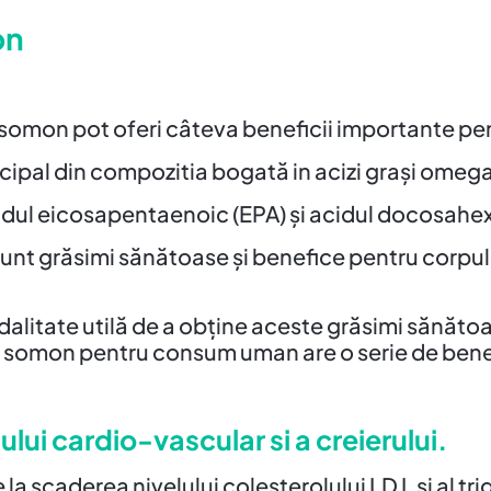
on
e somon pot oferi câteva beneficii importante pe
incipal din compozitia bogată in acizi grași omeg
idul eicosapentaenoic (EPA) și acidul docosahe
unt grăsimi sănătoase și benefice pentru corpul 
dalitate utilă de a obține aceste grăsimi sănăt
e somon pentru consum uman are o serie de bene
ui cardio-vascular si a creierului.
 scaderea nivelului colesterolului LD L si al trig