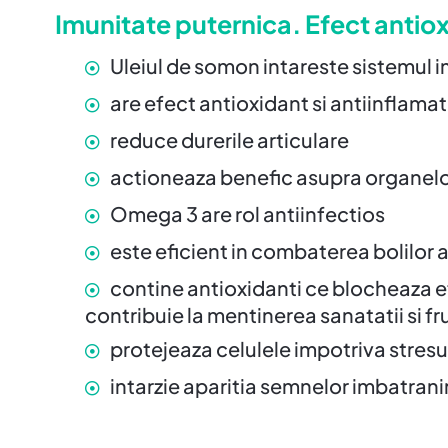
Imunitate puternica. Efect antiox
Uleiul de somon intareste sistemul im
are efect antioxidant si antiinflama
reduce durerile articulare
actioneaza benefic asupra organelor 
Omega 3 are rol antiinfectios
este eficient in combaterea bolilor a
contine antioxidanti ce blocheaza ef
contribuie la mentinerea sanatatii si frum
protejeaza celulele impotriva stresu
intarzie aparitia semnelor imbatranir