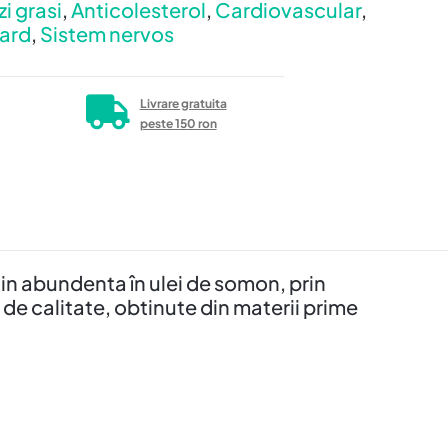
zi grasi
,
Anticolesterol
,
Cardiovascular
,
ard
,
Sistem nervos
Livrare gratuita
peste 150 ron
in abundenta în ulei de somon, prin
de calitate, obtinute din materii prime