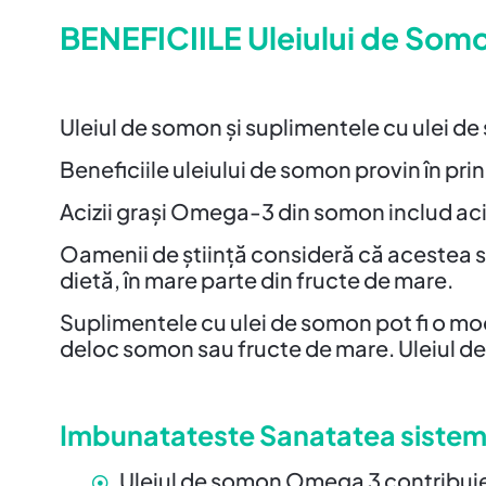
BENEFICIILE Uleiului de Som
Uleiul de somon și suplimentele cu ulei d
Beneficiile uleiului de somon provin în pr
Acizii grași Omega-3 din somon includ ac
Oamenii de știință consideră că acestea s
dietă, în mare parte din fructe de mare.
Suplimentele cu ulei de somon pot fi o mo
deloc somon sau fructe de mare. Uleiul d
Imbunatateste Sanatatea sistemul
Uleiul de somon Omega 3 contribuie la