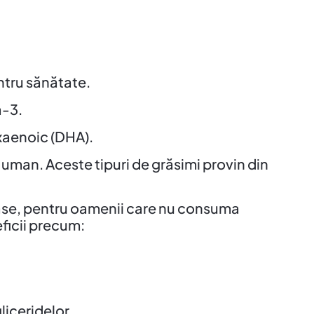
ntru sănătate.
a-3.
xaenoic (DHA).
uman. Aceste tipuri de grăsimi provin din
oase, pentru oamenii care nu consuma
ficii precum:
liceridelor