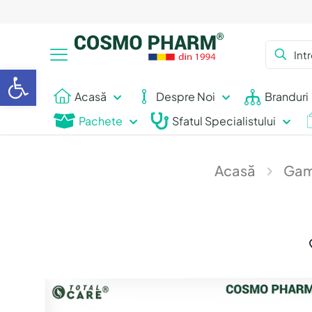
Deschide bara de unelte
Acasă
Despre Noi
Branduri
Pachete
Sfatul Specialistului
Acasă
Gam