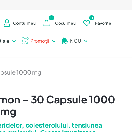
0
0
Contul meu
Coșul meu
Favorite
tiale
Promoții
NOU
apsule 1000 mg
omon – 30 Capsule 1000
mg
eridelor, colesterolului, tensiunea