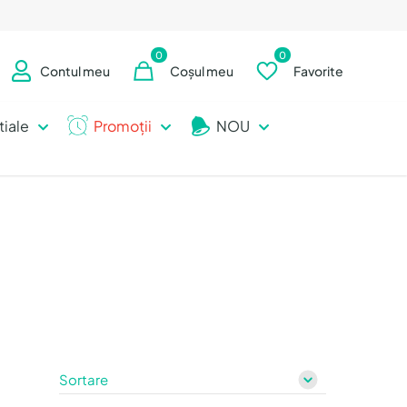
0
0
Contul meu
Coșul meu
Favorite
tiale
Promoții
NOU