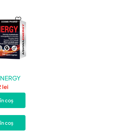
NERGY
2
lei
în coș
în coș