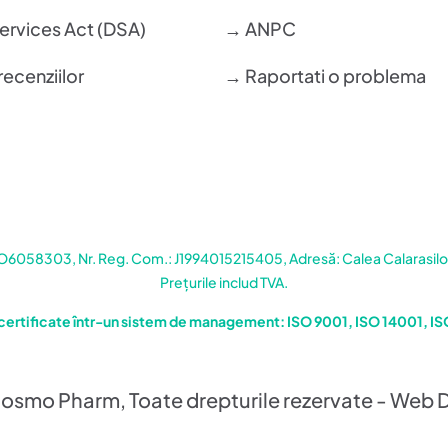
Services Act (DSA)
→ ANPC
recenziilor
→ Raportati o problema
058303, Nr. Reg. Com.: J1994015215405, Adresă: Calea Calarasilor 
Prețurile includ TVA.
certificate într-un sistem de management: ISO 9001, ISO 14001, I
osmo Pharm, Toate drepturile rezervate - Web 