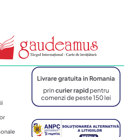
Livrare gratuita in Romania
prin
curier rapid
pentru
comenzi de peste 150 lei
ii
or
sonale