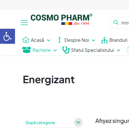
Deschide bara de unelte
Acasă
Despre Noi
Branduri
Pachete
Sfatul Specialistului
Energizant
Afișez singur
După categorie