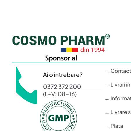
→ Contac
Ai o intrebare?
→ Livrari i
0372 372 200
(L-V: 08-16)
→ Informati
→ Livrare 
→ Plata