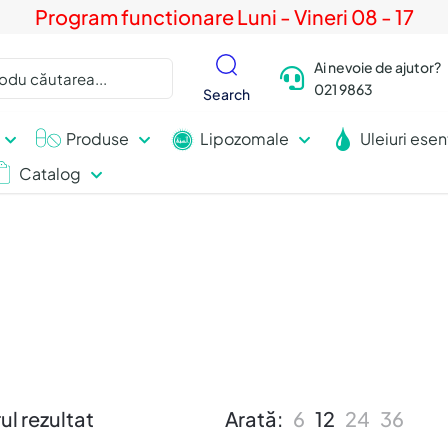
Program functionare Luni - Vineri 08 - 17
Ai nevoie de ajutor?
021 9863
Search
Produse
Lipozomale
Uleiuri esen
Catalog
ul rezultat
Arată:
6
12
24
36