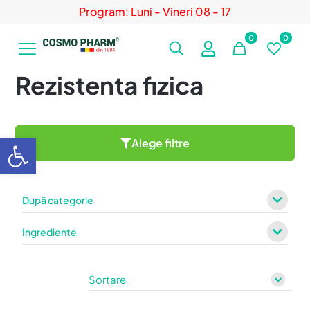
Program: Luni - Vineri 08 - 17
0
0
Rezistenta fizica
Deschide bara de unelte
Alege filtre
După categorie
Ingrediente