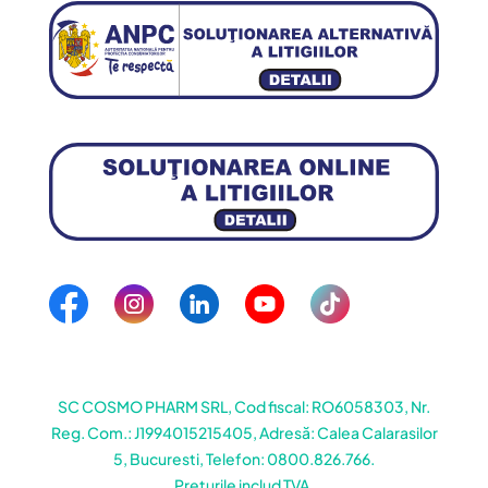
SC COSMO PHARM SRL, Cod fiscal: RO6058303, Nr.
Reg. Com.: J1994015215405, Adresă: Calea Calarasilor
5, Bucuresti, Telefon: 0800.826.766.
Prețurile includ TVA.