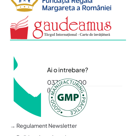
Ai o intrebare?
0372 372 200
(L-V: 08-16)
→ Regulament Newsletter