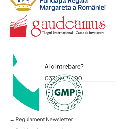
Ai o intrebare?
0372 372 200
(L-V: 08-16)
→ Regulament Newsletter