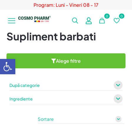
Program: Luni - Vineri 08 - 17
0
0
Supliment barbati
Deschide bara de unelte
Alege filtre
După categorie
Ingrediente