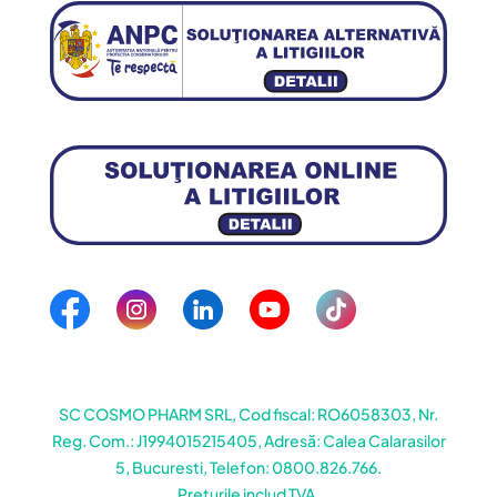
SC COSMO PHARM SRL, Cod fiscal: RO6058303, Nr.
Reg. Com.: J1994015215405, Adresă: Calea Calarasilor
5, Bucuresti, Telefon: 0800.826.766.
Prețurile includ TVA.