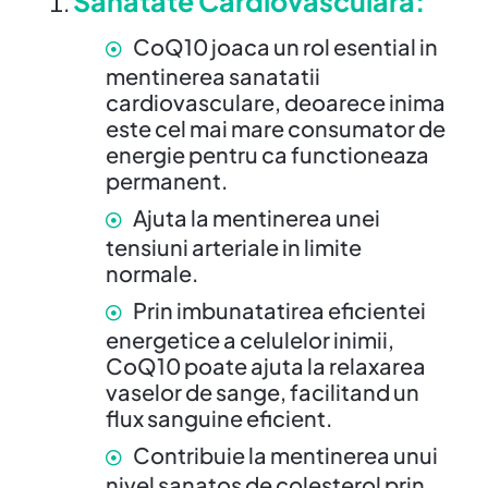
Sanatate Cardiovasculara
:
CoQ10 joaca un rol esential in
mentinerea sanatatii
cardiovasculare, deoarece inima
este cel mai mare consumator de
energie pentru ca functioneaza
permanent.
Ajuta la mentinerea unei
tensiuni arteriale in limite
normale.
Prin imbunatatirea eficientei
energetice a celulelor inimii,
CoQ10 poate ajuta la relaxarea
vaselor de sange, facilitand un
flux sanguine eficient.
Contribuie la mentinerea unui
nivel sanatos de colesterol prin