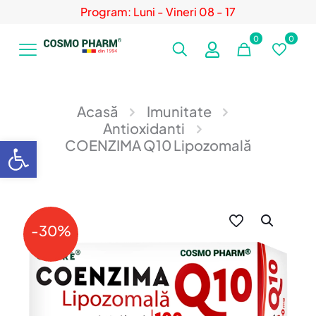
Program: Luni - Vineri 08 - 17
0
0
Acasă
Imunitate
Antioxidanti
Deschide bara de unelte
COENZIMA Q10 Lipozomală
-30%