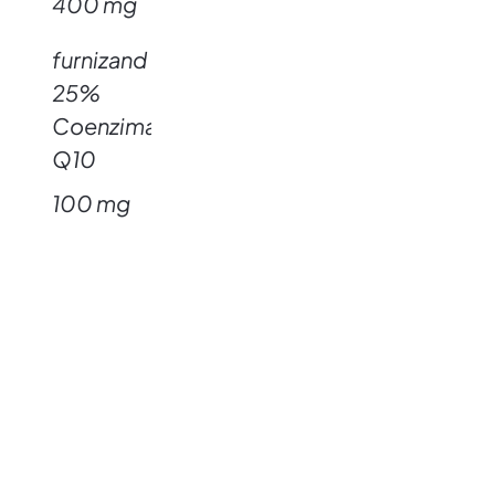
400 mg
furnizand
25%
Coenzima
Q10
100 mg
Recenzii
Nu există recenzii până acum.