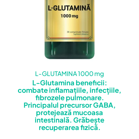
în
pagina
produsului.
L-GLUTAMINA 1000 mg
L-Glutamina beneficii:
combate inflamațiile, infecțiile,
fibrozele pulmonare.
Principalul precursor GABA,
protejează mucoasa
intestinală. Grăbește
recuperarea fizică.