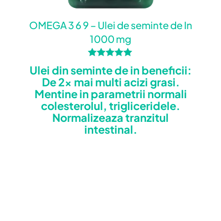
OMEGA 3 6 9 – Ulei de seminte de In
1000 mg
Evaluat la
Ulei din seminte de in beneficii:
5.00
De 2x mai multi acizi grasi.
din 5
Mentine in parametrii normali
colesterolul, trigliceridele.
Normalizeaza tranzitul
intestinal.