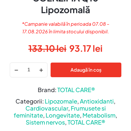
Lipozomală
*Campanie valabilă în perioada 07.08 –
17.08.2026 în limita stocului disponibil.
Prețul
Prețul
133.10
lei
93.17
lei
inițial
curent
a
este:
Cantitate
Adaugă în coș
COENZIMA
fost:
93.17 le
Q10
133.10 lei.
Lipozomală
Brand:
TOTAL CARE®
Categorii:
Lipozomale
,
Antioxidanti
,
Cardiovascular
,
Frumusete si
feminitate
,
Longevitate
,
Metabolism
,
Sistem nervos
,
TOTAL CARE®