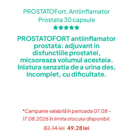
PROSTATOFort, Antiinflamator
Email
*
Prostata 30 capsule
Salvează-mi numele, emailul și site-ul
web în acest navigator pentru data
Evaluat la
PROSTATOFORT antiinflamator
5.00
viitoare când o să comentez.
prostata: adjuvant in
din 5
disfunctiile prostatei,
micsoreaza volumul acesteia.
Inlatura senzatia de a urina des,
incomplet, cu dificultate.
*Campanie valabilă în perioada 07.08 –
17.08.2026 în limita stocului disponibil.
Prețul
Prețul
82.14
lei
49.28
lei