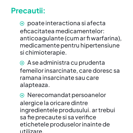
Precautii:
poate interactiona si afecta
eficacitatea medicamentelor:
anticoagulante (cum ar fi warfarina),
medicamente pentru hipertensiune
si chimioterapie.
A se administra cu prudenta
femeilor insarcinate, care doresc sa
ramana insarcinate sau care
alapteaza.
Nerecomandat persoanelor
alergice la oricare dintre
ingredientele produsului. ar trebui
sa fie precaute si sa verifice
etichetele produselor inainte de
utilizare.