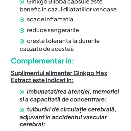
Ginkgo Biloba capsule este
benefic in cazul dilatatiilor venoase
scade inflamatia
reduce sangerarile
creste toleranta la durerile
cauzate de acestea
Complementar in:
Suplimentul alimentar Ginkgo Max
Extract este indicat in:
imbunatatirea atenţiei, memoriei
si a capacitatii de concentrare;
tulburări de circulaţie cerebrală,
adjuvant în accidentul vascular
cerebral;