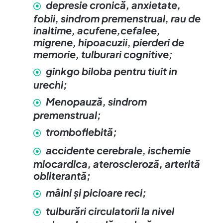
depresie cronică, anxietate,
fobii, sindrom premenstrual, rau de
inaltime, acufene,cefalee,
migrene, hipoacuzii, pierderi de
memorie, tulburari cognitive;
ginkgo biloba pentru tiuit in
urechi;
Menopauză, sindrom
premenstrual;
tromboflebită;
accidente cerebrale, ischemie
miocardica, ateroscleroză, arterită
obliterantă;
mâini şi picioare reci;
tulburări circulatorii la nivel