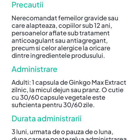
Precautii
Nerecomandat femeilor gravide sau
care alapteaza, copiilor sub 12 ani,
persoanelor aflate sub tratament
anticoagulant sau antiagregant,
precum si celor alergice la oricare
dintre ingredientele produsului.
Administrare
Adulti: 1 capsula de Ginkgo Max Extract
zilnic, la micul dejun sau pranz. O cutie
cu 30/60 capsule vegetale este
suficienta pentru 30/60 zile.
Durata administrarii
3 luni, urmata de o pauza de o luna,
dupa care se poate relua administrarea