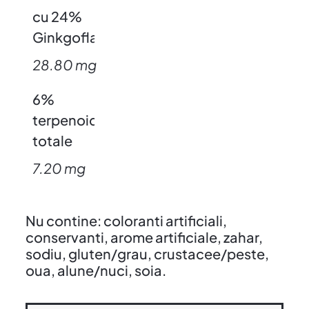
cu 24%
Ginkgoflavoglicozide
28.80 mg
6%
terpenoide
totale
7.20 mg
Nu contine: coloranti artificiali,
conservanti, arome artificiale, zahar,
sodiu, gluten/grau, crustacee/peste,
oua, alune/nuci, soia.