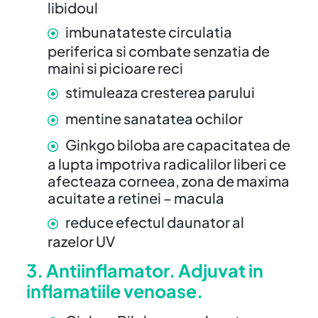
libidoul
imbunatateste circulatia
periferica si combate senzatia de
maini si picioare reci
stimuleaza cresterea parului
mentine sanatatea ochilor
Ginkgo biloba are capacitatea de
a lupta impotriva radicalilor liberi ce
afecteaza corneea, zona de maxima
acuitate a retinei – macula
reduce efectul daunator al
razelor UV
3. Antiinflamator. Adjuvat in
inflamatiile venoase.