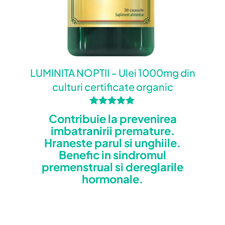
LUMINITA NOPTII – Ulei 1000mg din
Evaluat la
5
Paul Cosmin
din 5
culturi certificate organic
Tudose
(proprietar
Evaluat la
Contribuie la prevenirea
verificat)
–
4.86
imbatranirii premature.
14 februarie
din 5
Hraneste parul si unghiile.
2024
Benefic in sindromul
premenstrual si dereglarile
hormonale.
Ce-l mai bun produs de pe piața
la ora actuala! Sunteți ce-i mai
buni și aveți produse de top!