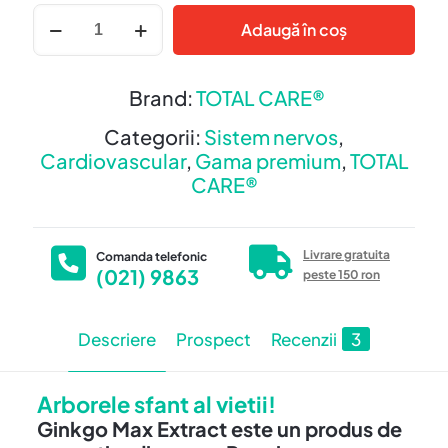
Cantitate
Adaugă în coș
GINKGO
MAX
120
Brand:
TOTAL CARE®
mg
–
Categorii:
Sistem nervos
,
Memorie
Cardiovascular
,
Gama premium
,
TOTAL
si
CARE®
Concentrare
Livrare gratuita
Comanda telefonic
(021) 9863
peste 150 ron
Descriere
Prospect
Recenzii
3
Arborele sfant al vietii!
Ginkgo Max Extract este un produs de