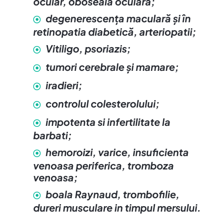
ocular, oboseală oculară;
degenerescenţa maculară şi în
retinopatia diabetică, arteriopatii;
Vitiligo, psoriazis;
tumori cerebrale şi mamare;
iradieri;
controlul colesterolului;
impotenta si infertilitate la
barbati;
hemoroizi, varice, insuficienta
venoasa periferica, tromboza
venoasa;
boala Raynaud, trombofilie,
dureri musculare in timpul mersului.