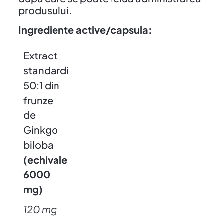
produsului.
Ingrediente active/capsula:
Extract
standardizat
50:1 din
frunze
de
Ginkgo
biloba
(echivalent
6000
mg)
120 mg