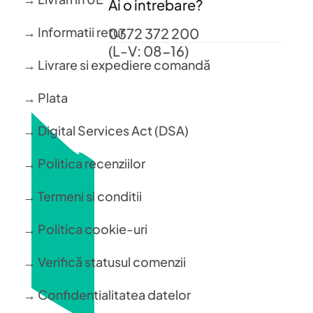
Ai o intrebare?
→ Informatii retur
0372 372 200
(L-V: 08-16)
→ Livrare si expediere comandă
→ Plata
→ Digital Services Act (DSA)
→ Politica recenziilor
→ Termeni si conditii
→ Politica cookie-uri
→ Verifică statusul comenzii
→ Confidentialitatea datelor