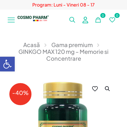
Program: Luni - Vineri 08 - 17
0
0
Acasă
Gama premium
GINKGO MAX 120 mg – Memorie si
Deschide bara de unelte
Concentrare
-40%