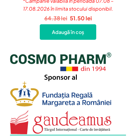
*Campanie valabilă în perioada 07.08 –
17.08.2026 în limita stocului disponibil.
Prețul
Prețul
64.38
lei
51.50
lei
inițial
curent
Adaugă în coș
a
este:
fost:
51.50 lei.
64.38 lei.