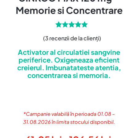
Memorie si Concentrare
3
Evaluat la
(
3
recenzii de la clienți)
5.00
din 5
pe baza a
Activator al circulatiei sangvine
evaluări de
la clienți
periferice. Oxigeneaza eficient
creierul. Imbunatateste atentia,
concentrarea si memoria.
*Campanie valabilă în perioada 01.08 –
31.08.2026 în limita stocului disponibil.