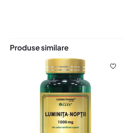
3 recenzii pentru
GINKGO MAX
120 mg – Memorie si
Concentrare
Produse similare
Evaluat la
5
maereanviorel
din 5
–
13 iunie 2018
SANATATE CEREBRALA