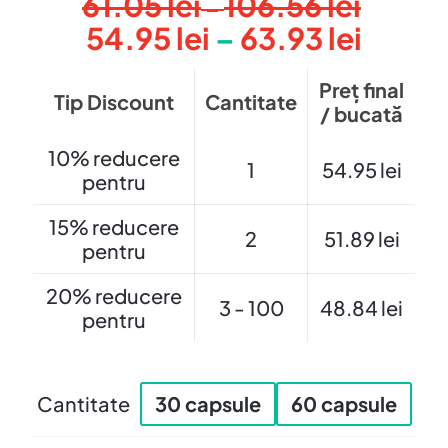
61.05
lei
106.56
lei
Interval
–
Interv
54.95
lei
–
63.93
lei
de
de
prețuri:
Preț final
prețur
61.05 le
Tip Discount
Cantitate
/ bucată
54.95 
până
până
la
10% reducere
1
54.95
lei
la
pentru
106.56 l
63.93 
15% reducere
2
51.89
lei
pentru
20% reducere
3 - 100
48.84
lei
pentru
Cantitate
30 capsule
60 capsule