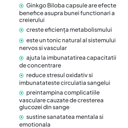
Ginkgo Biloba capsule are efecte
benefice asupra bunei functionari a
creierului
creste eficienţa metabolismului
este un tonic natural al sistemului
nervos si vascular
ajuta la imbunatatirea capacitatii
de concentrare
reduce stresul oxidativ si
imbunatateste circulatia sangelui
preintampina complicatiile
vasculare cauzate de cresterea
glucozei din sange
sustine sanatatea mentala si
emotionala