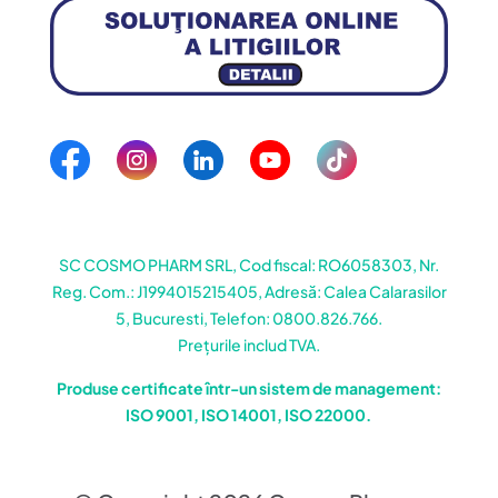
SC COSMO PHARM SRL, Cod fiscal: RO6058303, Nr.
Reg. Com.: J1994015215405, Adresă: Calea Calarasilor
5, Bucuresti, Telefon: 0800.826.766.
Prețurile includ TVA.
Produse certificate într-un sistem de management:
ISO 9001, ISO 14001, ISO 22000.