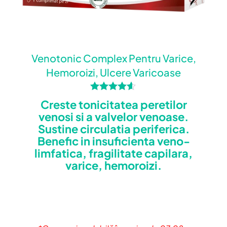
Venotonic Complex Pentru Varice,
Hemoroizi, Ulcere Varicoase
Evaluat la
Creste tonicitatea peretilor
4.50
venosi si a valvelor venoase.
din 5
Sustine circulatia periferica.
Benefic in insuficienta veno-
limfatica, fragilitate capilara,
varice, hemoroizi.