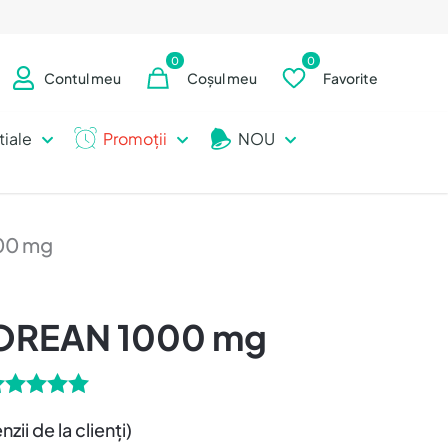
0
0
Contul meu
Coșul meu
Favorite
tiale
Promoții
NOU
00 mg
OREAN 1000 mg
Evaluat la
zii de la clienți)
5.00
din 5