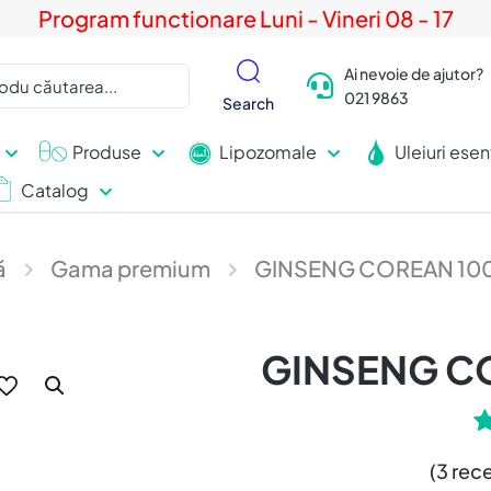
Program functionare Luni - Vineri 08 - 17
Ai nevoie de ajutor?
021 9863
Search
Produse
Lipozomale
Uleiuri esen
Catalog
ă
Gama premium
GINSENG COREAN 10
GINSENG C
3
(
3
recen