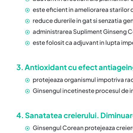
este eficient in ameliorarea starilor 
reduce durerile in gat si senzatia ge
administrarea Supliment Ginseng Cor
este folosit ca adjuvant in lupta im
3. Antioxidant cu efect antiagein
protejeaza organismul impotriva rad
Ginsengul incetineste procesul de i
4. Sanatatea creierului. Diminuar
Ginsengul Corean protejeaza creierul