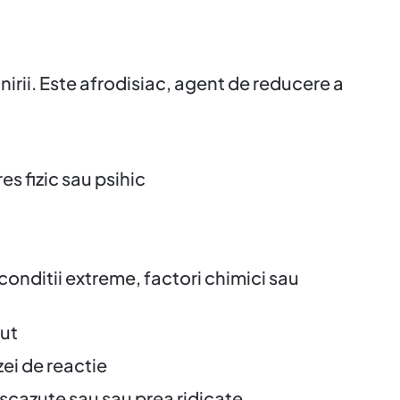
irii. Este afrodisiac, agent de reducere a
 fizic sau psihic
 conditii extreme, factori chimici sau
nut
zei de reactie
 scazute sau sau prea ridicate