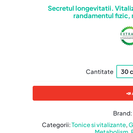
Secretul longevitatii. Vita
e
randamentul fizic, 
Cantitate
30 
📣 
Brand:
Categorii:
Tonice si vitalizante
,
G
Metabolism
,