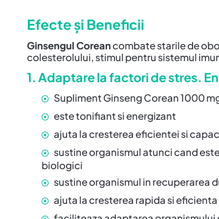
Efecte și Beneficii
Ginsengul Corean
combate starile de obose
colesterolului, stimul pentru sistemul imun
1. Adaptare la factori de stres. En
Supliment Ginseng Corean 1000 mg es
este tonifiant si energizant
ajuta la cresterea eficientei si capa
sustine organismul atunci cand este s
biologici
sustine organismul in recuperarea du
ajuta la cresterea rapida si eficienta 
faciliteaza adaptarea organismului e