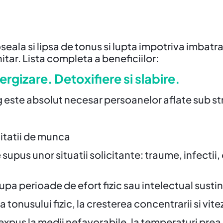
ala si lipsa de tonus si lupta impotriva imbatran
itar. Lista completa a beneficiilor:
ergizare. Detoxifiere si slabire.
te absolut necesar persoanelor aflate sub stres
citatii de munca
upus unor situatii solicitante: traume, infectii,
pa perioade de efort fizic sau intelectual susti
a tonusului fizic, la cresterea concentrarii si vite
xpus la medii nefavorabile, la temperaturi prea