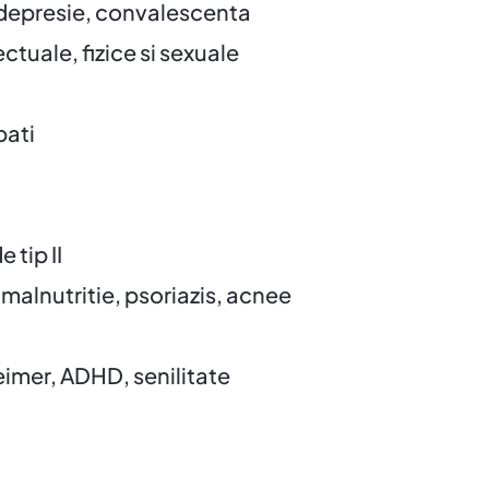
 depresie, convalescenta
tuale, fizice si sexuale
bati
 tip II
 malnutritie, psoriazis, acnee
eimer, ADHD, senilitate