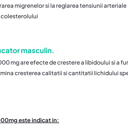
area migrenelor si la reglarea tensiunii arteriale
colesterolului
ucator masculin.
 mg are efecte de crestere a libidoului si a fun
ina cresterea calitatii si cantitatii lichidului s
00mg este indicat in: