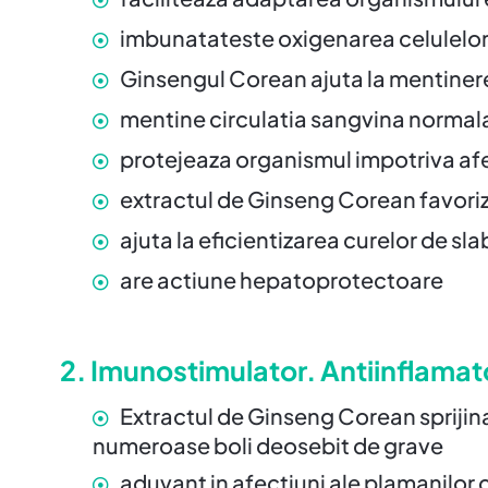
imbunatateste oxigenarea celulelor, 
Ginsengul Corean ajuta la mentiner
mentine circulatia sangvina normal
protejeaza organismul impotriva afec
extractul de Ginseng Corean favoriz
ajuta la eficientizarea curelor de sla
are actiune hepatoprotectoare
2. Imunostimulator. Antiinflamat
Extractul de Ginseng Corean sprijina
numeroase boli deosebit de grave
aduvant in afectiuni ale plamanilo