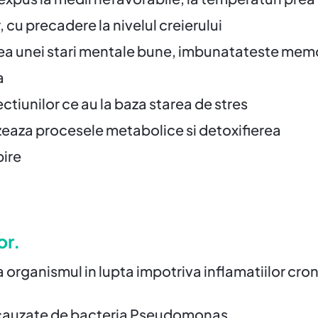
cu precadere la nivelul creierului
ea unei stari mentale bune, imbunatateste memo
a
tiunilor ce au la baza starea de stres
eaza procesele metabolice si detoxifierea
bire
or.
 organismul in lupta impotriva inflamatiilor cron
r cauzate de bacteria Pseudomonas