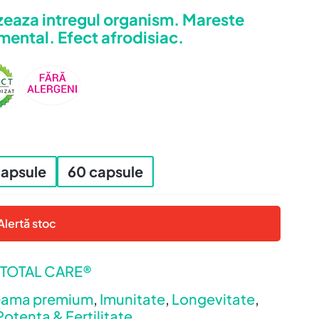
pe baza a
lizeaza intregul organism. Mareste
valuări de
la clienți
mental. Efect afrodisiac.
capsule
60 capsule
Alertă stoc
TOTAL CARE®
ama premium
,
Imunitate
,
Longevitate
,
Potenta & Fertilitate