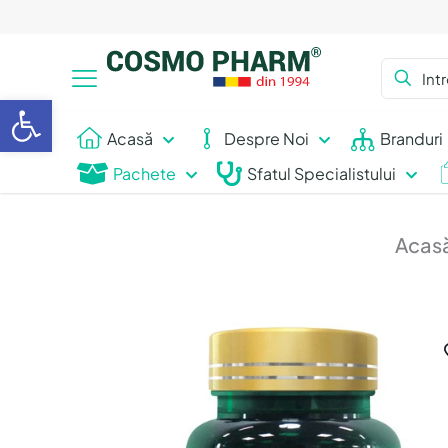
Deschide bara de unelte
Acasă
Despre Noi
Branduri
Pachete
Sfatul Specialistului
Acas