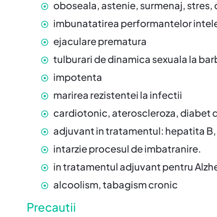
oboseala, astenie, surmenaj, stres,
imbunatatirea performantelor intelec
ejaculare prematura
tulburari de dinamica sexuala la bar
impotenta
marirea rezistentei la infectii
cardiotonic, ateroscleroza, diabet de
adjuvant in tratamentul: hepatita B,
intarzie procesul de imbatranire.
in tratamentul adjuvant pentru Alzh
alcoolism, tabagism cronic
Precautii