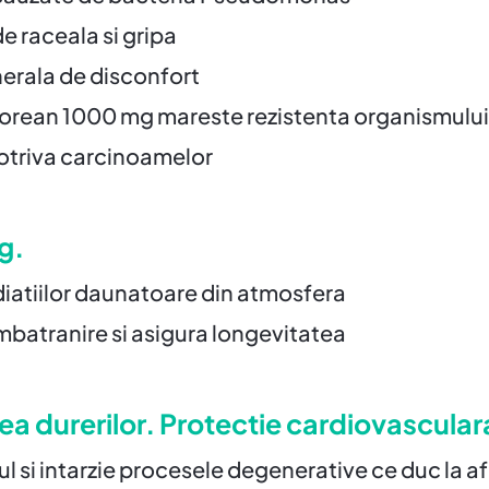
de raceala si gripa
nerala de disconfort
ean 1000 mg mareste rezistenta organismului in 
potriva carcinoamelor
g.
iatiilor daunatoare din atmosfera
mbatranire si asigura longevitatea
ea durerilor. Protectie cardiovascular
 si intarzie procesele degenerative ce duc la a