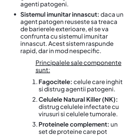
agenti patogeni.
Sistemul imunitar innascut:
daca un
agent patogen reuseste sa treaca
de barierele exterioare, el se va
confrunta cu sistemul imunitar
innascut. Acest sistem raspunde
rapid, dar in mod nespecific.
Principalele sale componente
sunt:
Fagocitele:
celule care inghit
si distrug agentii patogeni.
Celulele Natural Killer (NK):
distrug celulele infectate cu
virusuri si celulele tumorale.
Proteinele complement:
un
set de proteine care pot