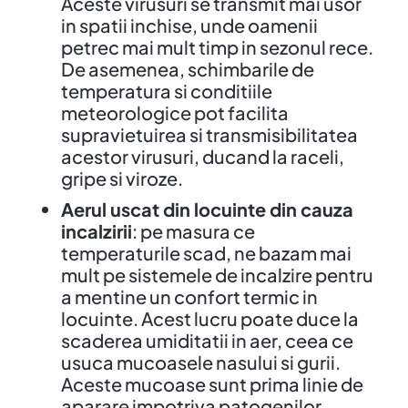
Aceste virusuri se transmit mai usor
in spatii inchise, unde oamenii
petrec mai mult timp in sezonul rece.
De asemenea, schimbarile de
temperatura si conditiile
meteorologice pot facilita
supravietuirea si transmisibilitatea
acestor virusuri, ducand la raceli,
gripe si viroze.
Aerul uscat din locuinte din cauza
incalzirii
: pe masura ce
temperaturile scad, ne bazam mai
mult pe sistemele de incalzire pentru
a mentine un confort termic in
locuinte. Acest lucru poate duce la
scaderea umiditatii in aer, ceea ce
usuca mucoasele nasului si gurii.
Aceste mucoase sunt prima linie de
aparare impotriva patogenilor.