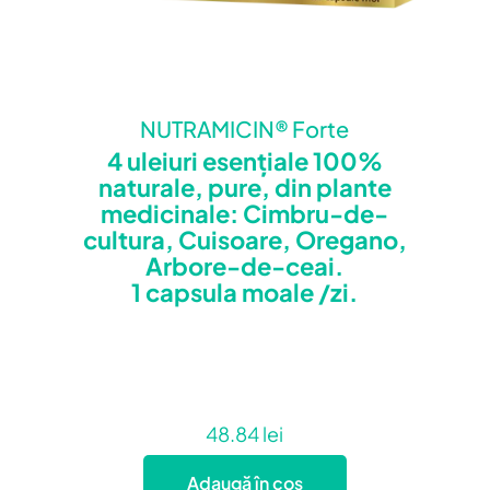
NUTRAMICIN® Forte
4 uleiuri esențiale 100%
naturale, pure, din plante
medicinale: Cimbru-de-
cultura, Cuisoare, Oregano,
Arbore-de-ceai.
1 capsula moale /zi.
48.84
lei
Adaugă în coș