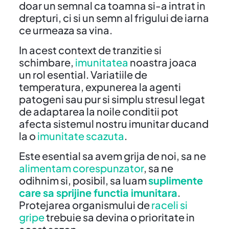
doar un semnal ca toamna si-a intrat in
drepturi, ci si un semn al frigului de iarna
ce urmeaza sa vina.
In acest context de tranzitie si
schimbare,
imunitatea
noastra joaca
un rol esential. Variatiile de
temperatura, expunerea la agenti
patogeni sau pur si simplu stresul legat
de adaptarea la noile conditii pot
afecta sistemul nostru imunitar ducand
la o
imunitate scazuta
.
Este esential sa avem grija de noi, sa ne
alimentam corespunzator
, sa ne
odihnim si, posibil, sa luam
suplimente
care sa sprijine functia imunitara
.
Protejarea organismului de
raceli si
gripe
trebuie sa devina o prioritate in