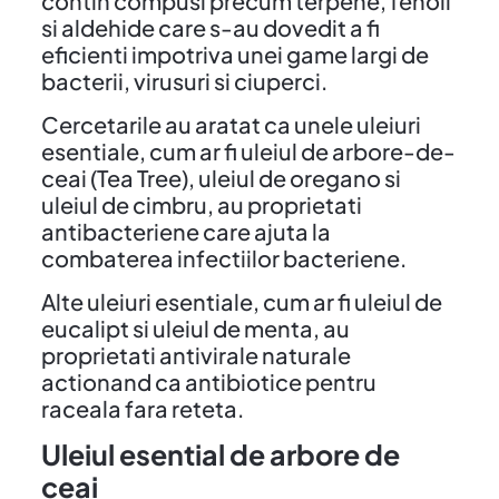
contin compusi precum terpene, fenoli
si aldehide care s-au dovedit a fi
eficienti impotriva unei game largi de
bacterii, virusuri si ciuperci.
Cercetarile au aratat ca unele uleiuri
esentiale, cum ar fi uleiul de arbore-de-
ceai (Tea Tree), uleiul de oregano si
uleiul de cimbru, au proprietati
antibacteriene care ajuta la
combaterea infectiilor bacteriene.
Alte uleiuri esentiale, cum ar fi uleiul de
eucalipt si uleiul de menta, au
proprietati antivirale naturale
actionand ca antibiotice pentru
raceala fara reteta.
Uleiul esential de arbore de
ceai