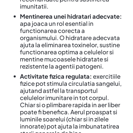
imunitatii.
Mentinerea unei hidratari adecvate:
apa joaca un rol esential in
functionarea corecta a
organismului. O hidratare adecvata
ajuta la eliminarea toxinelor, sustine
functionarea optima a celulelor si
mentine mucoasele hidratate si
rezistente la agentii patogeni.
Activitate fizica regulata:
exercitiile
fizice pot stimula circulatia sangelui,
ajutand astfel la transportul
celulelor imunitare in tot corpul.
Chiar si o plimbare rapida in aer liber
poate fi benefica. Aerul proaspat si
luminile soarelui (chiar si in zilele
innorate) pot ajuta la imbunatatirea