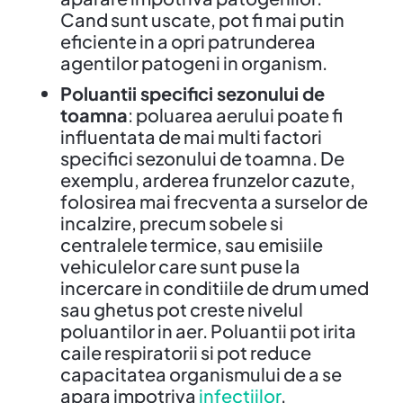
Cand sunt uscate, pot fi mai putin
eficiente in a opri patrunderea
agentilor patogeni in organism.
Poluantii specifici sezonului de
toamna
: poluarea aerului poate fi
influentata de mai multi factori
specifici sezonului de toamna. De
exemplu, arderea frunzelor cazute,
folosirea mai frecventa a surselor de
incalzire, precum sobele si
centralele termice, sau emisiile
vehiculelor care sunt puse la
incercare in conditiile de drum umed
sau ghetus pot creste nivelul
poluantilor in aer. Poluantii pot irita
caile respiratorii si pot reduce
capacitatea organismului de a se
apara impotriva
infectiilor
.