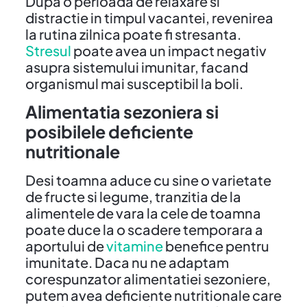
Dupa o perioada de relaxare si
distractie in timpul vacantei, revenirea
la rutina zilnica poate fi stresanta.
Stresul
poate avea un impact negativ
asupra sistemului imunitar, facand
organismul mai susceptibil la boli.
Alimentatia sezoniera si
posibilele deficiente
nutritionale
Desi toamna aduce cu sine o varietate
de fructe si legume, tranzitia de la
alimentele de vara la cele de toamna
poate duce la o scadere temporara a
aportului de
vitamine
benefice pentru
imunitate. Daca nu ne adaptam
corespunzator alimentatiei sezoniere,
putem avea deficiente nutritionale care