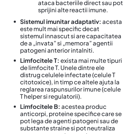
ataca bacteriile direct sau pot
sprijini alte reactii imune.
Sistemul imunitar adaptativ:
acesta
este mult mai specific decat
sistemul innascut si are capacitatea
de a „invata” si „memora” agentii
patogeni anterior intalniti.
Limfocitele T:
exista mai multe tipuri
de limfocite T. Unele dintre ele
distrug celulele infectate (celule T
citotoxice), in timp ce altele ajuta la
reglarea raspunsurilor imune (celule
T helper si regulatorii).
Limfocitele B:
acestea produc
anticorpi, proteine specifice care se
pot lega de agenti patogeni sau de
substante straine si pot neutraliza