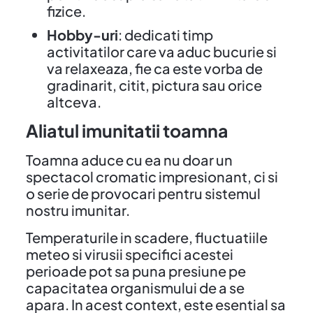
fizice.
Hobby-uri
: dedicati timp
activitatilor care va aduc bucurie si
va relaxeaza, fie ca este vorba de
gradinarit, citit, pictura sau orice
altceva.
Aliatul imunitatii toamna
Toamna aduce cu ea nu doar un
spectacol cromatic impresionant, ci si
o serie de provocari pentru sistemul
nostru imunitar.
Temperaturile in scadere, fluctuatiile
meteo si virusii specifici acestei
perioade pot sa puna presiune pe
capacitatea organismului de a se
apara. In acest context, este esential sa