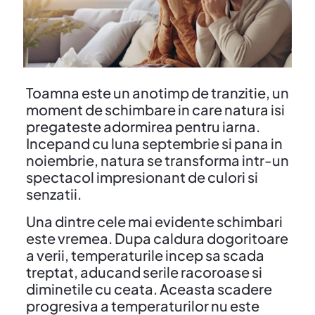
Toamna este un anotimp de tranzitie, un
moment de schimbare in care natura isi
pregateste adormirea pentru iarna.
Incepand cu luna septembrie si pana in
noiembrie, natura se transforma intr-un
spectacol impresionant de culori si
senzatii.
Una dintre cele mai evidente schimbari
este vremea. Dupa caldura dogoritoare
a verii, temperaturile incep sa scada
treptat, aducand serile racoroase si
diminetile cu ceata. Aceasta scadere
progresiva a temperaturilor nu este