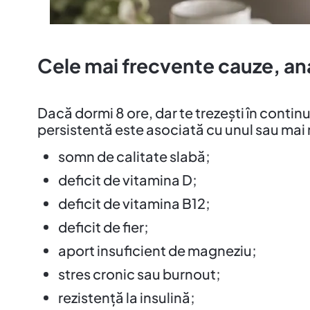
Cele mai frecvente cauze, an
Dacă dormi 8 ore, dar te trezești în conti
persistentă este asociată cu unul sau mai m
somn de calitate slabă;
deficit de vitamina D;
deficit de vitamina B12;
deficit de fier;
aport insuficient de magneziu;
stres cronic sau burnout;
rezistență la insulină;