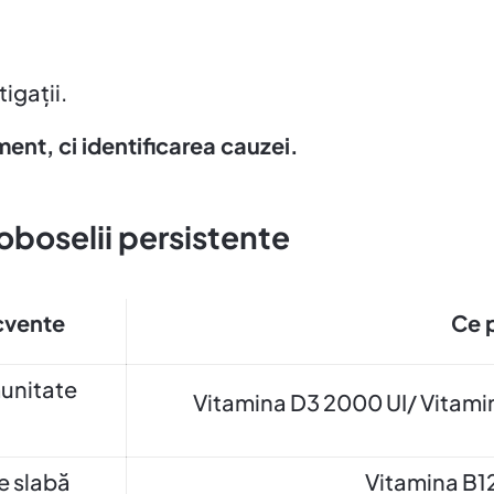
igații.
ment, ci identificarea cauzei.
oboselii persistente
cvente
Ce p
munitate
Vitamina D3 2000 UI/ Vitam
e slabă
Vitamina B12