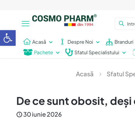
Deschide bara de unelte
Acasă
Despre Noi
Branduri
Pachete
Sfatul Specialistului
Acasă
Sfatul Spe
De ce sunt obosit, deși
30 iunie 2026