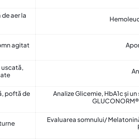
 de aer la
Hemoleuco
somn agitat
Apor
e uscată,
An
tate
, poftă de
Analize Glicemie, HbA1c și un
GLUCONORM® d
Evaluarea somnului/ Melatonin
cturne