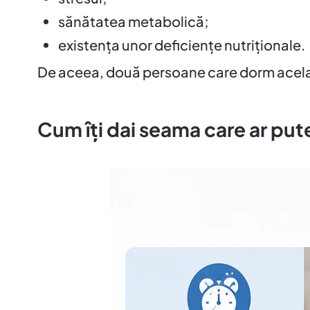
sănătatea metabolică;
existența unor deficiențe nutriționale.
De aceea, două persoane care dorm același
Cum îți dai seama care ar put