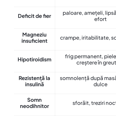
paloare, amețeli, lipsă
Deficit de fier
efort
Magneziu
crampe, iritabilitate, 
insuficient
frig permanent, piel
Hipotiroidism
creștere în greu
Rezistență la
somnolență după masă
insulină
dulce
Somn
sforăit, treziri no
neodihnitor