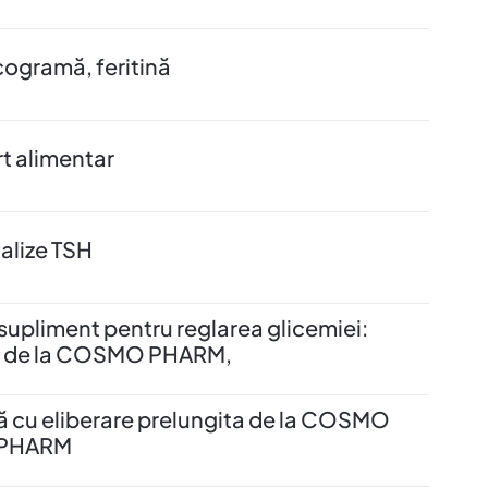
gramă, feritină
t alimentar
alize TSH
 supliment pentru reglarea glicemiei:
e la COSMO PHARM,
ă cu eliberare prelungita de la COSMO
PHARM