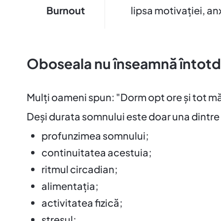
Burnout
lipsa motivației, an
Oboseala nu înseamnă întotd
Mulți oameni spun: "Dorm opt ore și tot mă
Deși durata somnului este doar una dintr
profunzimea somnului;
continuitatea acestuia;
ritmul circadian;
alimentația;
activitatea fizică;
stresul;