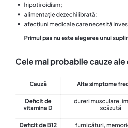
hipotiroidism;
alimentație dezechilibrată;
afecțiuni medicale care necesită invest
Primul pas nu este alegerea unui supli
Cele mai probabile cauze ale 
Cauză
Alte simptome fre
Deficit de
dureri musculare, i
vitamina D
scăzută
Deficit de B12
furnicături, memori