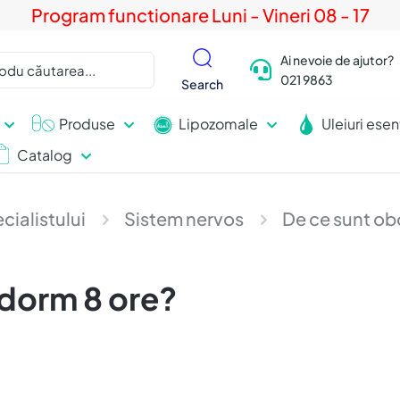
Program functionare Luni - Vineri 08 - 17
Ai nevoie de ajutor?
021 9863
Search
Produse
Lipozomale
Uleiuri esen
Catalog
cialistului
Sistem nervos
De ce sunt obo
 dorm 8 ore?