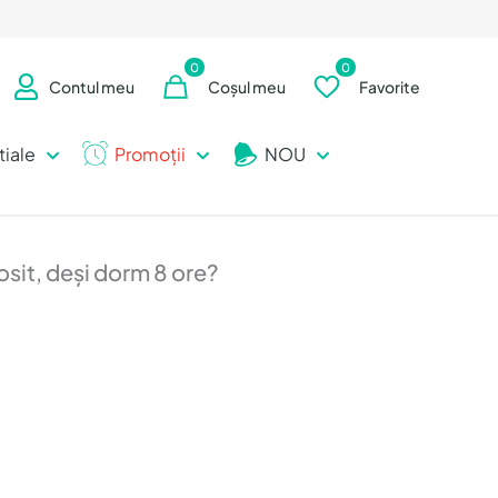
0
0
Contul meu
Coșul meu
Favorite
tiale
Promoții
NOU
sit, deși dorm 8 ore?