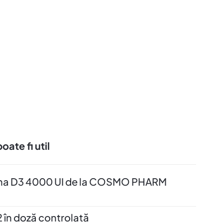
oate fi util
ina D3 4000 UI de la COSMO PHARM
 în doză controlată