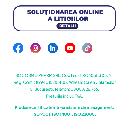
SC COSMO PHARM SRL, Cod fiscal: RO6058303, Nr.
Reg. Com.: J1994015215405, Adresă: Calea Calarasilor
5, Bucuresti, Telefon: 0800.826.766.
Prețurile includ TVA.
Produse certificate într-un sistem de management:
ISO 9001, ISO 14001, ISO 22000.