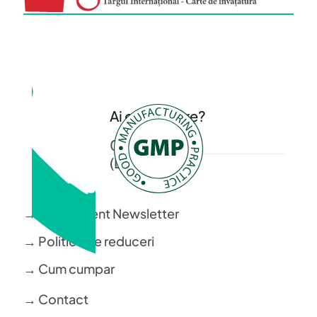
Ai o intrebare?
0372 372 200
(L-V: 08-16)
→ Regulament Newsletter
→ Politica de reduceri
→ Cum cumpar
→ Contact