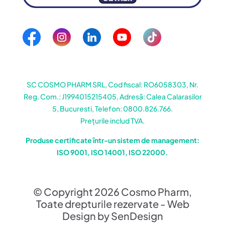
SC COSMO PHARM SRL, Cod fiscal: RO6058303, Nr.
Reg. Com.: J1994015215405, Adresă: Calea Calarasilor
5, Bucuresti, Telefon: 0800.826.766.
Prețurile includ TVA.
Produse certificate într-un sistem de management:
ISO 9001, ISO 14001, ISO 22000.
© Copyright 2026 Cosmo Pharm,
Toate drepturile rezervate - Web
Design by SenDesign