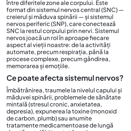
între diferitele zone ale corpului. Este
format din sistemul nervos central (SNC) —
creierul și măduva spinării — și sistemul
nervos periferic (SNP), care conectează
SNC la restul corpului prin nervi. Sistemul
nervos joacă un rol în aproape fiecare
aspect al vieții noastre: de la activități
automate, precum respirația, până la
procese complexe, precum gândirea,
memorarea și emoțiile.
Ce poate afecta sistemul nervos?
Îmbătrânirea, traumele la nivelul capului și
măduvei spinării, problemele de sănătate
mintală (stresul cronic, anxietatea,
depresia), expunerea la toxine (monoxid
de carbon, plumb) sau anumite
tratamente medicamentoase de lungă