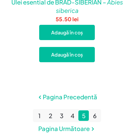
Ulei esential de BRAD-SIBERIAN –
Abies
siberica
55.50
lei
Adaugă în coș
Adaugă în coș
Pagina Precedentă
1
2
3
4
5
6
Pagina Următoare