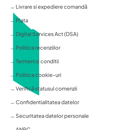
→ Livrare si expediere comandă
→ Plata
→ Digital Services Act (DSA)
→ Politica recenziilor
→ Termeni si conditii
→ Politica cookie-uri
→ Verifică statusul comenzii
→ Confidentialitatea datelor
→ Securitatea datelor personale
→ ANPC