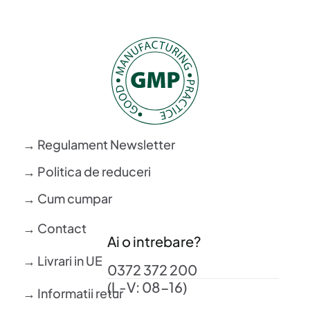
→ Regulament Newsletter
→ Politica de reduceri
→ Cum cumpar
→ Contact
Ai o intrebare?
→ Livrari in UE
0372 372 200
(L-V: 08-16)
→ Informatii retur