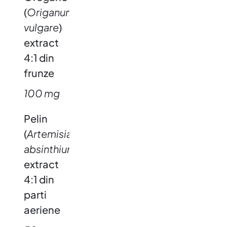
(
Origanum
vulgare
)
extract
4:1 din
frunze
100 mg
Pelin
(
Artemisia
absinthium
)
extract
4:1 din
parti
aeriene