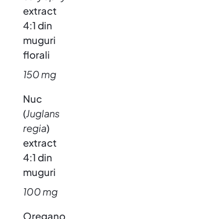
extract
4:1 din
muguri
florali
150 mg
Nuc
(
Juglans
regia
)
extract
4:1 din
muguri
100 mg
Oregano