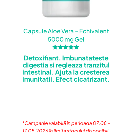
Nume
*
Capsule Aloe Vera – Echivalent
5000 mg Gel
Email
*
Salvează-mi numele, emailul și site-ul
Evaluat la
Detoxifiant. Imbunatateste
5.00
web în acest navigator pentru data
digestia si regleaza tranzitul
din 5
viitoare când o să comentez.
intestinal. Ajuta la cresterea
imunitatii. Efect cicatrizant.
*Campanie valabilă în perioada 07.08 –
17.08.2026 în limita stocului disponibil.