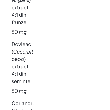
extract
4:1 din
frunze
50 mg
Dovleac
(
Cucurbita
pepo
)
extract
4:1 din
seminte
50 mg
Coriandru