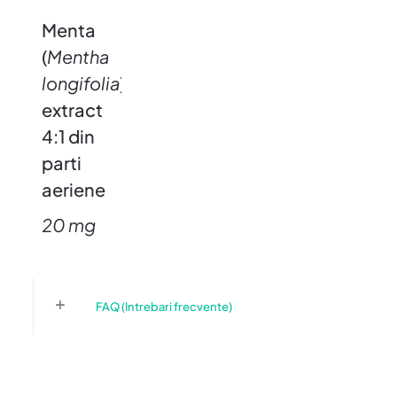
Menta
(
Mentha
longifolia
)
extract
4:1 din
parti
aeriene
20 mg
FAQ (Intrebari frecvente)