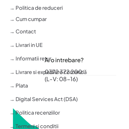
→ Politica de reduceri
→ Cum cumpar
→ Contact
→ Livrari in UE
→ Informatii retur
Ai o intrebare?
0372 372 200
→ Livrare si expediere comandă
(L-V: 08-16)
→ Plata
→ Digital Services Act (DSA)
→ Politica recenziilor
→ Termeni si conditii