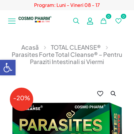
Program: Luni - Vineri 08 - 17
0
0
Acasă
TOTAL CLEANSE®
Parasites Forte Total Cleanse® – Pentru
Deschide bara de unelte
Paraziti Intestinali si Viermi
-20%