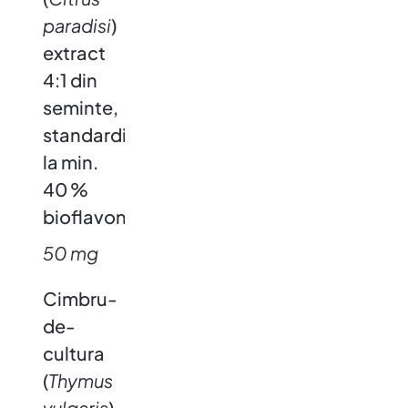
paradisi
)
extract
4:1 din
seminte,
standardizat
la min.
40 %
bioflavonoide
50 mg
Cimbru-
de-
cultura
(
Thymus
vulgaris
)