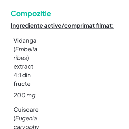
Compozitie
Ingrediente active/comprimat filmat:
Vidanga
(
Embelia
ribes
)
extract
4:1 din
fructe
200 mg
Cuisoare
(
Eugenia
caryophyllus
)