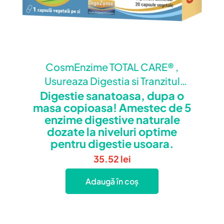
CosmEnzime TOTAL CARE® ,
Usureaza Digestia si Tranzitul
Digestie sanatoasa, dupa o
Intestinal
masa copioasa! Amestec de 5
enzime digestive naturale
dozate la niveluri optime
pentru digestie usoara.
35.52
lei
Adaugă în coș