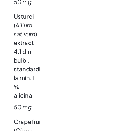
50 mg
Usturoi
(
Allium
sativum
)
extract
4:1 din
bulbi,
standardizat
la min. 1
%
alicina
50 mg
Grapefruit
(
Citrus