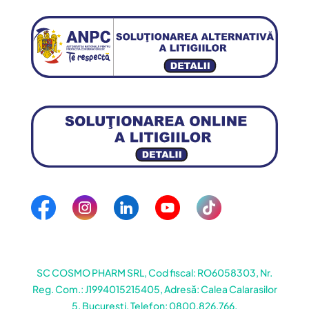
SC COSMO PHARM SRL, Cod fiscal: RO6058303, Nr.
Reg. Com.: J1994015215405, Adresă: Calea Calarasilor
5, Bucuresti, Telefon: 0800.826.766.