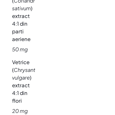
(
Coriandru
sativum
)
extract
4:1 din
parti
aeriene
50 mg
Vetrice
(
Chrysantemum
vulgare
)
extract
4:1 din
flori
20 mg