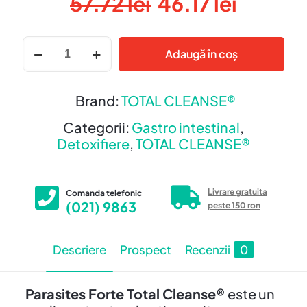
Prețul
Prețul
57.72
lei
46.17
lei
inițial
curent
a
este:
Cantitate
Adaugă în coș
Parasites
fost:
46.17 le
Forte
57.72 lei.
Total
Brand:
TOTAL CLEANSE®
Cleanse®
–
Categorii:
Gastro intestinal
,
Pentru
Detoxifiere
,
TOTAL CLEANSE®
Paraziti
Intestinali
si
Livrare gratuita
Comanda telefonic
(021) 9863
Viermi
peste 150 ron
Descriere
Prospect
Recenzii
0
Parasites Forte Total Cleanse®
este un