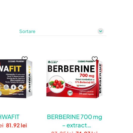
HWAFIT
BERBERINE 700 mg
– extract
Prețul
Prețul
ei
81.92
lei
inițial
curent