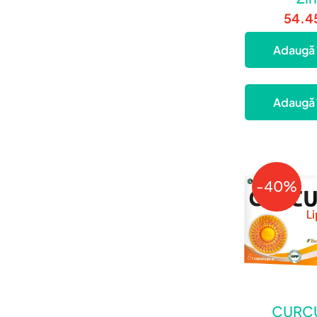
54.4
Adaugă 
Adaugă 
-40%
CURC