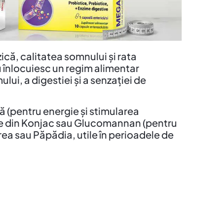
ică, calitatea somnului și rata
u înlocuiesc un regim alimentar
lui, a digestiei și a senzației de
 (pentru energie și stimularea
bre din Konjac sau Glucomannan (pentru
ea sau Păpădia, utile în perioadele de