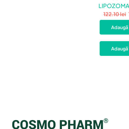
LIPOZOMA
cu pip
122.10
lei
BioPe
Adaugă 
Adaugă 