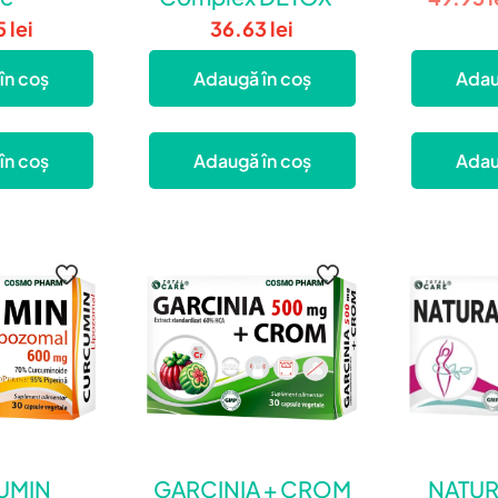
5
lei
36.63
lei
în coș
Adaugă în coș
Adau
în coș
Adaugă în coș
Adau
UMIN
GARCINIA + CROM
NATUR