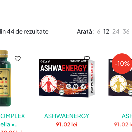
 din 44 de rezultate
Arată:
6
12
24
36
-10%
 COMPLEX
ASHWAENERGY
AS
ella •
91.02
lei
91.02
l