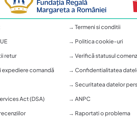
t
→ Termeni si conditii
n UE
→ Politica cookie-uri
i retur
→ Verifică statusul comenz
si expediere comandă
→ Confidentialitatea datel
→ Securitatea datelor per
Services Act (DSA)
→ ANPC
recenziilor
→ Raportati o problema