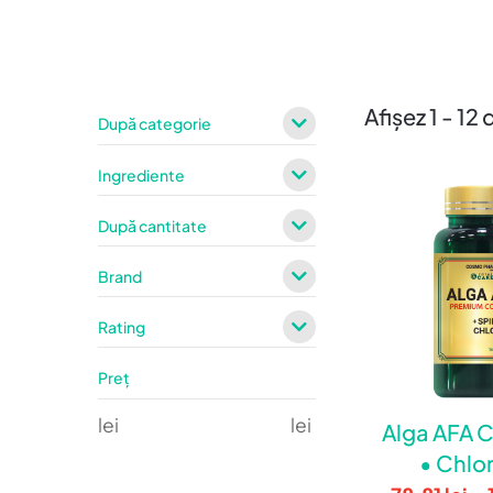
Afișez 1 - 12
După categorie
Ingrediente
După cantitate
Brand
Rating
Preț
lei
lei
Alga AFA
• Chlor