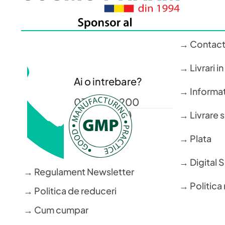
→ Contac
→ Livrari i
Ai o intrebare?
→ Informati
0372 372 200
(L-V: 08-16)
→ Livrare 
→ Plata
→ Digital 
→ Regulament Newsletter
→ Politica 
→ Politica de reduceri
→ Cum cumpar