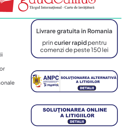
Livrare gratuita in Romania
prin
curier rapid
pentru
comenzi de peste 150 lei
ii
or
sonale