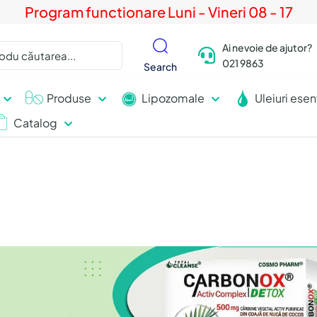
Program functionare Luni - Vineri 08 - 17
Ai nevoie de ajutor?
021 9863
Search
Produse
Lipozomale
Uleiuri esen
Catalog