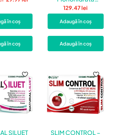
inițial
curent
Creapure® 5 g x 30
129.47
lei
a
este:
plicuri
fost:
29.97 lei.
gă în coș
Adaugă în coș
49.95 lei.
gă în coș
Adaugă în coș
AL SILUET
SLIM CONTROL –