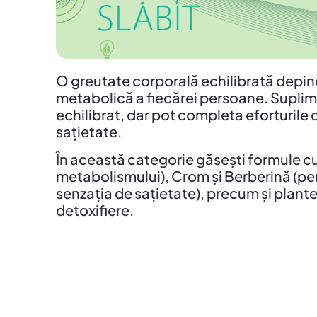
O greutate corporală echilibrată depinde
metabolică a fiecărei persoane. Suplime
echilibrat, dar pot completa eforturile d
sațietate.
În această categorie găsești formule c
metabolismului), Crom și Berberină (pe
senzația de sațietate), precum și plant
detoxifiere.