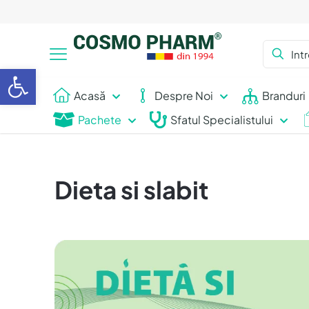
Deschide bara de unelte
Acasă
Despre Noi
Branduri
Pachete
Sfatul Specialistului
Dieta si slabit