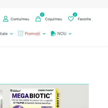
0
0
Contul meu
Coșul meu
Favorite
tiale
Promoții
NOU