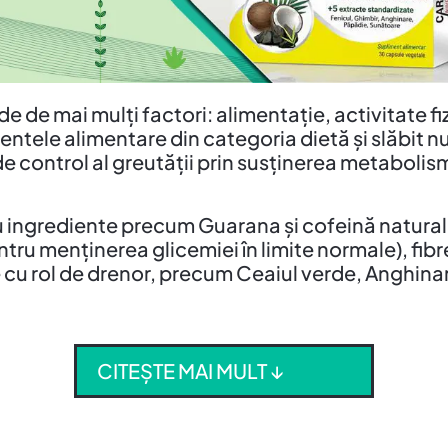
 de mai mulți factori: alimentație, activitate fiz
ntele alimentare din categoria dietă și slăbit n
e control al greutății prin susținerea metabolismu
u ingrediente precum Guarana și cofeină naturală
ntru menținerea glicemiei în limite normale), fi
e cu rol de drenor, precum Ceaiul verde, Anghinar
CITEȘTE MAI MULT ↓