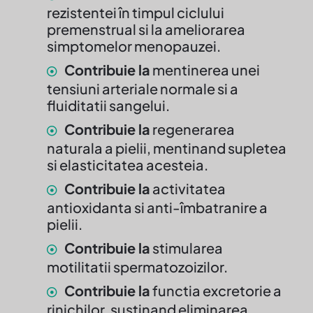
rezistentei în timpul ciclului
premenstrual si la ameliorarea
simptomelor menopauzei.
Contribuie la
mentinerea unei
tensiuni arteriale normale si a
fluiditatii sangelui.
Contribuie la
regenerarea
naturala a pielii, mentinand supletea
si elasticitatea acesteia.
Contribuie la
activitatea
antioxidanta si anti-îmbatranire a
pielii.
Contribuie la
stimularea
motilitatii spermatozoizilor.
Contribuie la
functia excretorie a
rinichilor, sustinand eliminarea