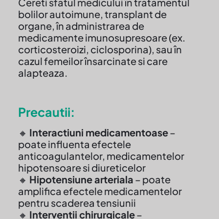
Cereti sfatul medicului în tratamentul
bolilor autoimune, transplant de
organe, în administrarea de
medicamente imunosupresoare (ex.
corticosteroizi, ciclosporina), sau în
cazul femeilor însarcinate si care
alapteaza.
Precautii:
🔸
Interactiuni medicamentoase
–
poate influenta efectele
anticoagulantelor, medicamentelor
hipotensoare si diureticelor
🔸
Hipotensiune arteriala
– poate
amplifica efectele medicamentelor
pentru scaderea tensiunii
🔸
Interventii chirurgicale
–