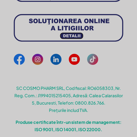
SC COSMO PHARM SRL, Cod fiscal: RO6058303, Nr.
Reg. Com.: J1994015215405, Adresă: Calea Calarasilor
5, Bucuresti, Telefon: 0800.826.766.
Prețurile includ TVA.
Produse certificate într-un sistem de management:
ISO 9001, ISO 14001, ISO 22000.