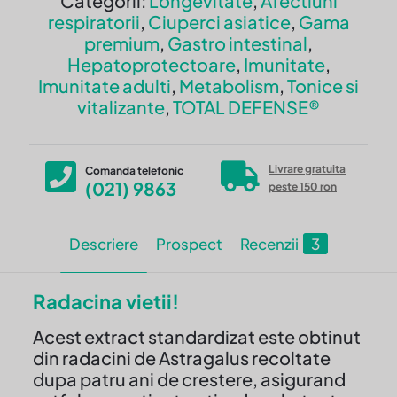
Categorii:
Longevitate
,
Afectiuni
a
respiratorii
,
Ciuperci asiatice
,
Gama
9000
premium
,
Gastro intestinal
,
mg
Hepatoprotectoare
,
Imunitate
,
Imunitate adulti
,
Metabolism
,
Tonice si
vitalizante
,
TOTAL DEFENSE®
Livrare gratuita
Comanda telefonic
(021) 9863
peste 150 ron
Descriere
Prospect
Recenzii
3
Radacina vietii!
Acest extract standardizat este obtinut
din radacini de Astragalus recoltate
dupa patru ani de crestere, asigurand