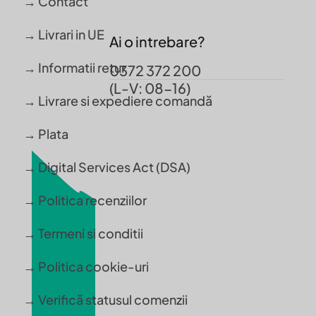
→ Contact
→ Livrari in UE
Ai o intrebare?
→ Informatii retur
0372 372 200
(L-V: 08-16)
→ Livrare si expediere comandă
→ Plata
→ Digital Services Act (DSA)
→ Politica recenziilor
→ Termeni si conditii
→ Politica cookie-uri
→ Verifică statusul comenzii