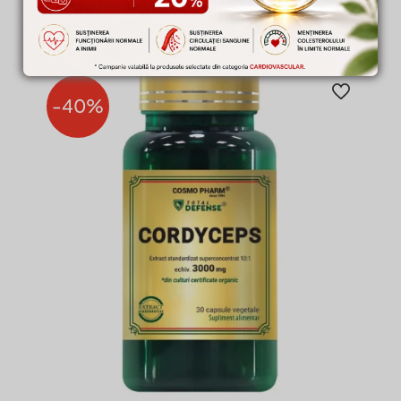
S-ar putea să-ți placă și…
-40%
Evaluat la
5
Violeta Dobra
din 5
–
8 ianuarie 2019
prospect-astragalus-2
Am luat intr-o perioada foarte-
foarte solicitanta, atat fizic cat
si nervos. M-a ajutat sa ma
mentin in forma, sa nu ma
inbolnavesc, asa cum se
intampla de obicei.