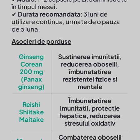
în timpul mesei.
✔
Durata recomandata
: 3 luni de
utilizare continua, urmate de o pauza
de o luna.
Asocieri de porduse
Ginseng
Sustinerea imunitatii,
Corean
reducerea oboselii,
200 mg
îmbunatatirea
(Panax
rezistentei fizice si
ginseng)
mentale
Îmbunatatirea
Reishi
imunitatii, protectie
Shiitake
hepatica, reducerea
Maitake
stresului oxidativ
Combaterea oboselii