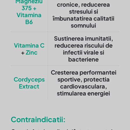
Magneziu
cronice, reducerea
375 +
stresului si
Vitamina
îmbunatatirea calitatii
B6
somnului
Sustinerea imunitatii,
Vitamina C
reducerea riscului de
+
Zinc
infectii virale si
bacteriene
Cresterea performantei
Cordyceps
sportive, protectia
Extract
cardiovasculara,
stimularea energiei
Contraindicatii: