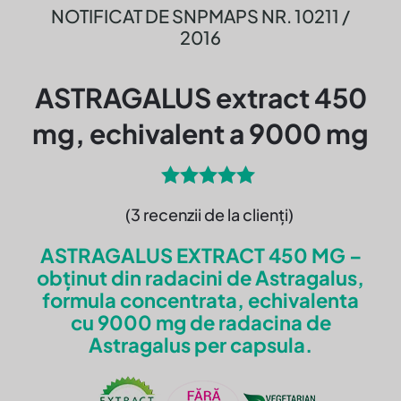
NOTIFICAT DE SNPMAPS NR. 10211 /
2016
ASTRAGALUS extract 450
mg, echivalent a 9000 mg
Evaluat la
(
3
recenzii de la clienți)
5.00
din 5
pe baza
ASTRAGALUS EXTRACT 450 MG –
unei
singure
obținut din radacini de Astragalus,
evaluări
formula concentrata, echivalenta
cu 9000 mg de radacina de
Astragalus per capsula.