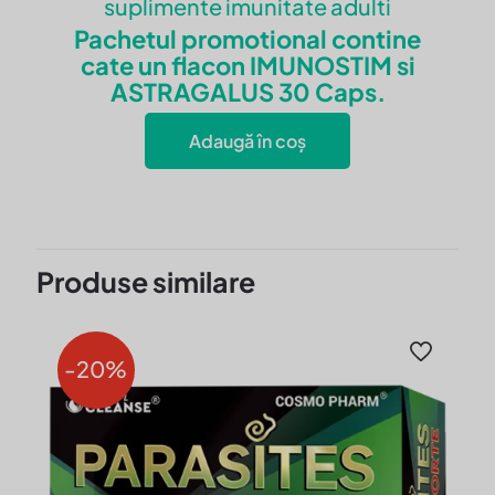
suplimente imunitate adulti
minim 3 luni cu 1 pauza, 1-
2 capsule / zi la masa!
Pachetul promotional contine
Sanatate!
cate un flacon IMUNOSTIM si
ASTRAGALUS 30 Caps.
Adaugă în coș
Produse similare
Dogaru
–
29 ianuarie 2021
-20%
se poate administra și dacă se
ia tratament pentru
inima(tensiune crescută).