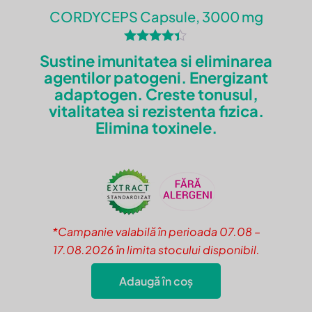
CORDYCEPS Capsule, 3000 mg
Evaluat la
Sustine imunitatea si eliminarea
4.29
agentilor patogeni. Energizant
din 5
adaptogen. Creste tonusul,
Lavinia
vitalitatea si rezistenta fizica.
Elimina toxinele.
–
1 august 2020
Este recomandat si pt infectie
cu adenovirus, keratita virala?
*Campanie valabilă în perioada 07.08 –
Pe ce perioada? Si cate
17.08.2026 în limita stocului disponibil.
capsule?
Adaugă în coș
Acest
produs