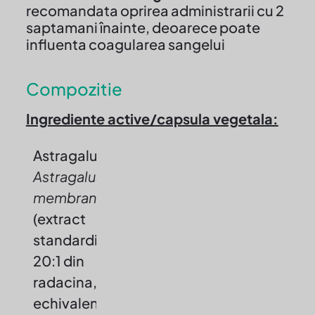
recomandata oprirea administrarii cu 2
saptamani înainte, deoarece poate
influenta coagularea sangelui
Compozitie
Ingrediente active/capsula vegetala:
Astragalus/
Astragalus
membranaceus
(extract
standardizat
20:1 din
radacina,
echivalent