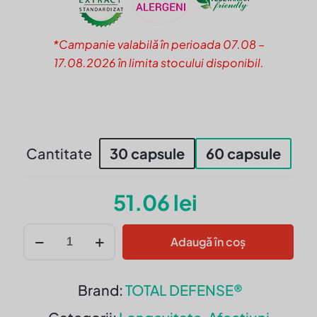
*Campanie valabilă în perioada 07.08 –
17.08.2026 în limita stocului disponibil.
Cantitate
30 capsule
60 capsule
51.06
lei
Cantitate
Adaugă în coș
ASTRAGALUS
extract
450
Brand:
TOTAL DEFENSE®
mg,
echivalent