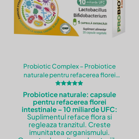
stele
stele
stele
stele
stele
Probiotic Complex – Probiotice
Nume
*
naturale pentru refacerea florei
intestinale
Email
*
Evaluat la
Probiotice naturale: capsule
4.80
Salvează-mi numele, emailul și site-ul
pentru refacerea florei
din 5
web în acest navigator pentru data
intestinale – 10 miliarde UFC:
viitoare când o să comentez.
Suplimentul reface flora si
regleaza tranzitul. Creste
imunitatea organismului.