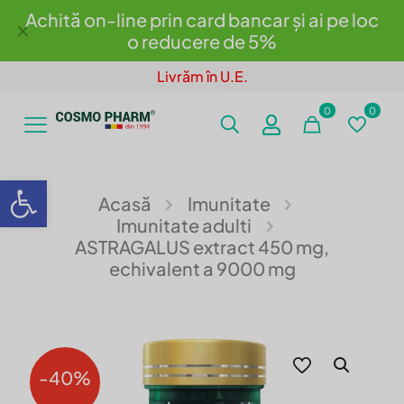
Achită on-line prin card bancar și ai pe loc
✕
o reducere de 5%
Livrăm în U.E.
0
0
Deschide bara de unelte
Acasă
Imunitate
Imunitate adulti
ASTRAGALUS extract 450 mg,
echivalent a 9000 mg
-40%