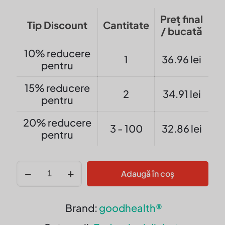
Preț final
Tip Discount
Cantitate
/ bucată
10% reducere
1
36.96
lei
pentru
15% reducere
2
34.91
lei
pentru
20% reducere
3 - 100
32.86
lei
pentru
Cantitate
Adaugă în coș
MOMORDICA
/
Castravete-
Brand:
goodhealth®
amar