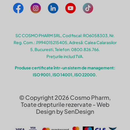
SC COSMO PHARM SRL, Cod fiscal: RO6058303, Nr.
Reg. Com.: J1994015215405, Adresă: Calea Calarasilor
5, Bucuresti, Telefon: 0800.826.766.
Prețurile includ TVA.
Produse certificate într-un sistem de management:
ISO 9001, ISO 14001, ISO 22000.
© Copyright 2026 Cosmo Pharm,
Toate drepturile rezervate - Web
Design by SenDesign