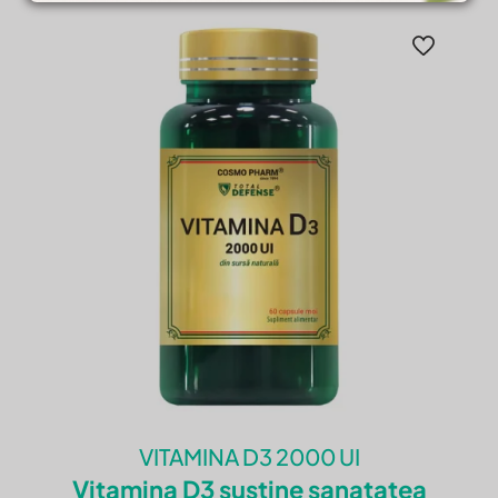
Adresa ta de email nu va fi publicată.
Câmpurile obligatorii sunt marcate cu
*
Evaluarea ta
*
Una din 5
2 din 5
3 din 5
4 din 5
5 din 5
stele
stele
stele
stele
stele
Nume
*
VITAMINA D3 2000 UI
Email
*
Vitamina D3 sustine sanatatea