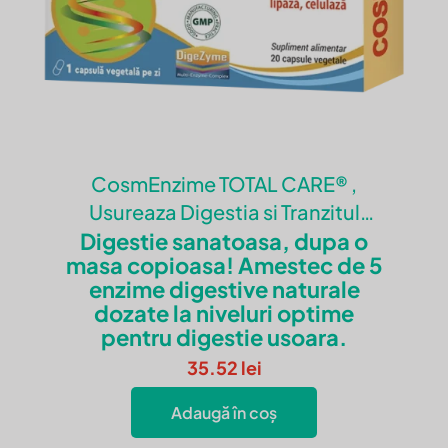
CosmEnzime TOTAL CARE® ,
Usureaza Digestia si Tranzitul
Digestie sanatoasa, dupa o
Intestinal
masa copioasa! Amestec de 5
enzime digestive naturale
dozate la niveluri optime
pentru digestie usoara.
35.52
lei
Adaugă în coș