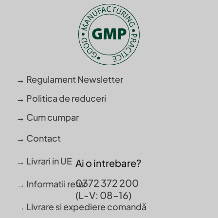
→ Regulament Newsletter
→ Politica de reduceri
→ Cum cumpar
→ Contact
→ Livrari in UE
Ai o intrebare?
0372 372 200
→ Informatii retur
(L-V: 08-16)
→ Livrare si expediere comandă