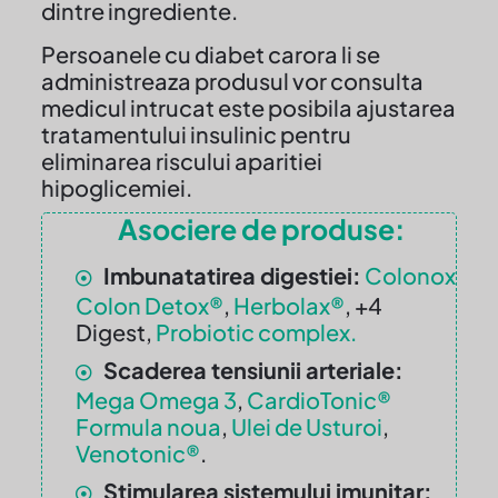
dintre ingrediente.
Persoanele cu diabet carora li se
administreaza produsul vor consulta
medicul intrucat este posibila ajustarea
tratamentului insulinic pentru
eliminarea riscului aparitiei
hipoglicemiei.
Asociere de produse:
Imbunatatirea digestiei:
Colonox
Colon Detox®
,
Herbolax®
, +4
Digest,
Probiotic complex.
Scaderea tensiunii arteriale:
Mega Omega 3
,
CardioTonic®
Formula noua
,
Ulei de Usturoi
,
Venotonic®
.
Stimularea sistemului imunitar: