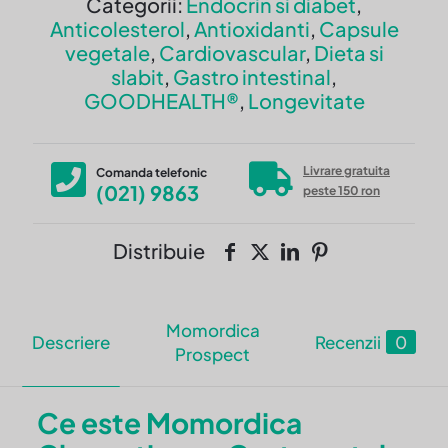
Categorii:
Endocrin si diabet
,
Anticolesterol
,
Antioxidanti
,
Capsule
vegetale
,
Cardiovascular
,
Dieta si
slabit
,
Gastro intestinal
,
GOODHEALTH®
,
Longevitate
Livrare gratuita
Comanda telefonic
(021) 9863
peste 150 ron
Distribuie
Momordica
Descriere
Recenzii
0
Prospect
Ce este Momordica