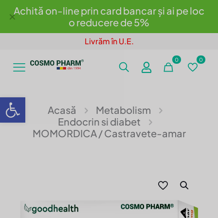
Achită on-line prin card bancar și ai pe loc
✕
o reducere de 5%
Livrăm în U.E.
0
0
Deschide bara de unelte
Acasă
Metabolism
Endocrin si diabet
MOMORDICA / Castravete-amar