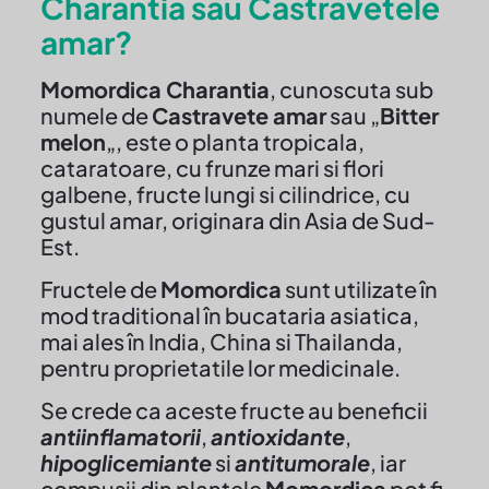
Charantia sau Castravetele
amar?
Momordica Charantia
, cunoscuta sub
numele de
Castravete amar
sau „
Bitter
melon
„, este o planta tropicala,
cataratoare, cu frunze mari si flori
galbene, fructe lungi si cilindrice, cu
gustul amar, originara din Asia de Sud-
Est.
Fructele de
Momordica
sunt utilizate în
mod traditional în bucataria asiatica,
mai ales în India, China si Thailanda,
pentru proprietatile lor medicinale.
Se crede ca aceste fructe au beneficii
antiinflamatorii
,
antioxidante
,
hipoglicemiante
si
antitumorale
, iar
compusii din plantele
Momordica
pot fi