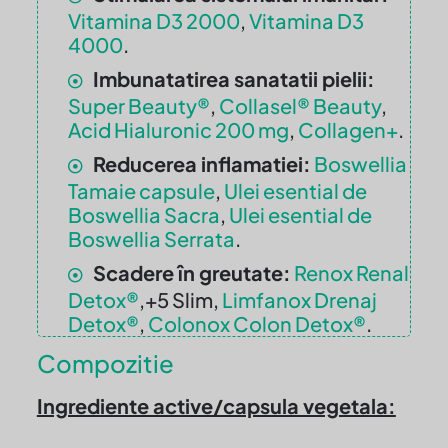
Vitamina D3 2000
,
Vitamina D3
4000
.
Imbunatatirea sanatatii pielii:
Super Beauty®
,
Collasel® Beauty
,
Acid Hialuronic 200 mg
,
Collagen+
.
Reducerea inflamatiei:
Boswellia
Tamaie capsule
,
Ulei esential de
Boswellia Sacra
,
Ulei esential de
Boswellia Serrata
.
Scadere în greutate:
Renox Renal
Detox®
,+5 Slim,
Limfanox Drenaj
Detox®
,
Colonox Colon Detox®
.
Compozitie
Ingrediente active/capsula vegetala: