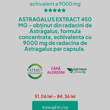
echivalent a 9000 mg
Evaluat la
ASTRAGALUS EXTRACT 450
5.00
MG – obținut din radacini de
din 5
Astragalus, formula
concentrata, echivalenta cu
9000 mg de radacina de
Astragalus per capsula.
Interval
51.06
lei
–
84.36
lei
de
Adaugă în coș
prețuri:
Acest