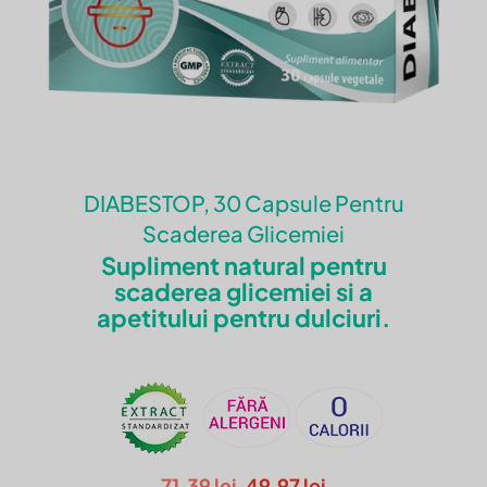
DIABESTOP, 30 Capsule Pentru
Scaderea Glicemiei
Supliment natural pentru
scaderea glicemiei si a
apetitului pentru dulciuri.
Prețul
Prețul
71.39
lei
49.97
lei