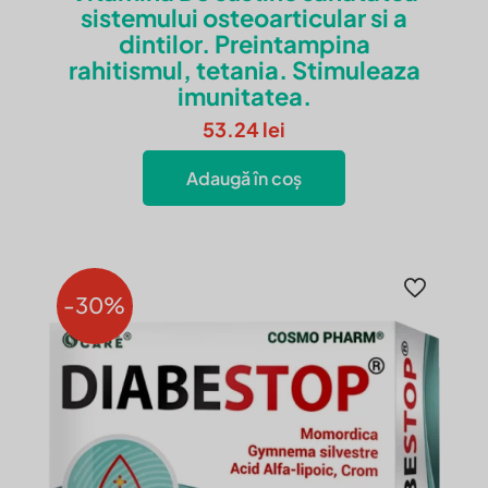
sistemului osteoarticular si a
Salvează-mi numele, emailul și site-ul
dintilor. Preintampina
web în acest navigator pentru data
rahitismul, tetania. Stimuleaza
viitoare când o să comentez.
imunitatea.
53.24
lei
Adaugă în coș
-30%