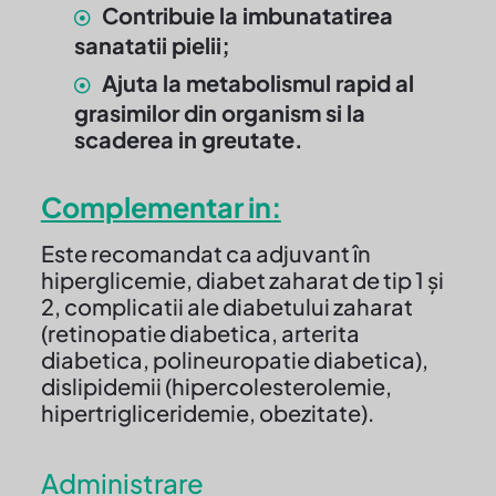
Contribuie la imbunatatirea
sanatatii pielii;
Ajuta la metabolismul rapid al
grasimilor din organism si la
scaderea in greutate.
Complementar in:
Este recomandat ca adjuvant în
hiperglicemie, diabet zaharat de tip 1 şi
2, complicatii ale diabetului zaharat
(retinopatie diabetica, arterita
diabetica, polineuropatie diabetica),
dislipidemii (hipercolesterolemie,
hipertrigliceridemie, obezitate).
Administrare