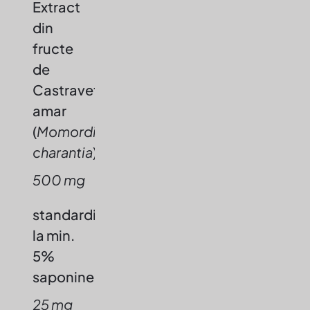
Extract
din
fructe
de
Castravete-
amar
(
Momordica
charantia
)
500 mg
standardizat
la min.
5%
saponine
25 mg