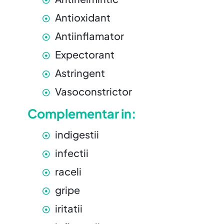
Antioxidant
Antiinflamator
Expectorant
Astringent
Vasoconstrictor
Complementar in:
indigestii
infectii
raceli
gripe
iritatii