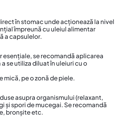
direct în stomac unde acționează la nivel
nțial împreună cu uleiul alimentar
ă a capsulelor.
ilor esențiale, se recomandă aplicarea
e utiliza diluat în uleiuri cu o
te mică, pe o zonă de piele.
 aduse asupra organismului (relaxant,
ungi și spori de mucegai. Se recomandă
te, bronșite etc.