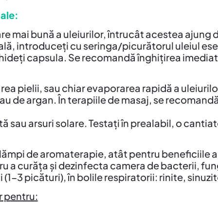
oale:
re mai bună a uleiurilor, întrucât acestea ajung 
ă, introduceți cu seringa/picurătorul uleiul ese
chideți capsula. Se recomandă înghițirea imediat
tarea pielii, sau chiar evaporarea rapidă a uleiur
 de argan. În terapiile de masaj, se recomandă a s
tă sau arsuri solare. Testați în prealabil, o cantia
și lămpi de aromaterapie, atât pentru beneficiile
ru a curăța și dezinfecta camera de bacterii, f
 (1-3 picături), în bolile respiratorii: rinite, sinuzi
r pentru: