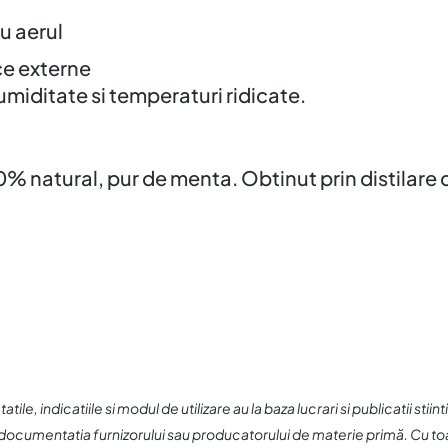
cu aerul
ce externe
 umiditate si temperaturi ridicate.
0% natural, pur de menta. Obtinut prin distilare c
ile, indicatiile si modul de utilizare au la baza lucrari si publicatii stiin
 documentatia furnizorului sau producatorului de materie primă. Cu toate