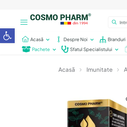
Deschide bara de unelte
Acasă
Despre Noi
Branduri
Pachete
Sfatul Specialistului
Acasă
Imunitate
A