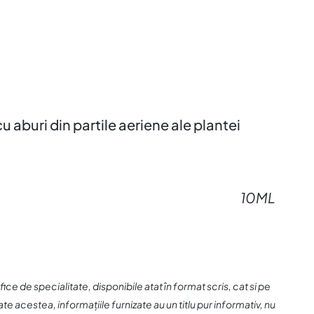
u aburi din partile aeriene ale plantei
10ML
tifice de specialitate, disponibile atat în format scris, cat si pe
 acestea, informațiile furnizate au un titlu pur informativ, nu