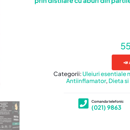
prin distilare cu aburi din parti
5
📣 
Categorii:
Uleiuri esentiale 
Antiinflamator
,
Dieta si
Comanda telefonic
(021) 9863