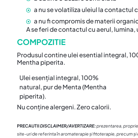
a nu se volatiliza uleiul la contactul 
a nu fi compromis de materii organi
A se feri de contactul cu aerul, lumina,
COMPOZITIE
Produsul contine ulei esential integral, 10
Mentha piperita.
Ulei esențial integral, 100%
natural, pur de Menta (Mentha
piperita).
Nu conține alergeni. Zero calorii.
PRECAUTII
DISCLAIMER/AVERTIZARE:
prezentarea, proprietat
site-uri de referinta în aromaterapie și fitoterapie, precum și