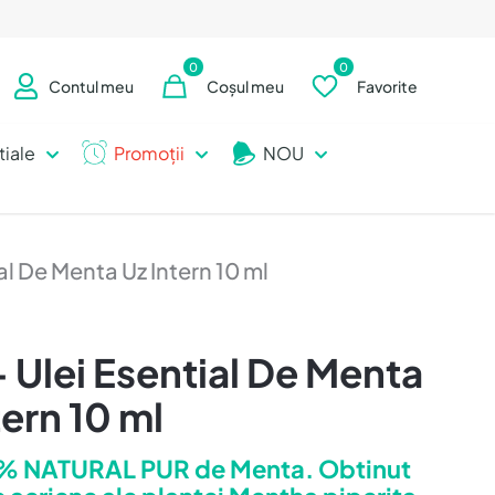
0
0
Contul meu
Coșul meu
Favorite
tiale
Promoții
NOU
l De Menta Uz Intern 10 ml
Ulei Esential De Menta
tern 10 ml
% NATURAL PUR de Menta. Obtinut