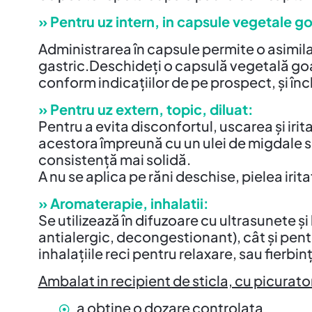
» Pentru uz intern, in capsule vegetale g
Administrarea în capsule permite o asimila
gastric.Deschideți o capsulă vegetală goal
conform indicațiilor de pe prospect, și în
» Pentru uz extern, topic, diluat:
Pentru a evita disconfortul, uscarea și iri
acestora împreună cu un ulei de migdale sau
consistență mai solidă.
A nu se aplica pe răni deschise, pielea irita
» Aromaterapie, inhalatii:
Se utilizează în difuzoare cu ultrasunete 
antialergic, decongestionant), cât și pent
inhalațiile reci pentru relaxare, sau fierbinți
Ambalat in recipient de sticla, cu picurato
a obtine o dozare controlata