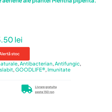
le aeriene ale plantei Mentha piperita.
5.50
lei
Alertă stoc
naturale
,
Antibacterian
,
Antifungic
,
 slabit
,
GOODLIFE®
,
Imunitate
Livrare gratuita
peste 150 ron