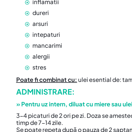
inflamatii
dureri
arsuri
intepaturi
mancarimi
alergii
stres
Poate fi combinat cu:
ulei esential de: t
ADMINISTRARE:
» Pentru uz intern, diluat cu miere sau ule
3-4 picaturi de 2 ori pe zi. Doza se amesteca
timp de 7-14 zile.
Se poate repeta după o pauza de 2 sapta