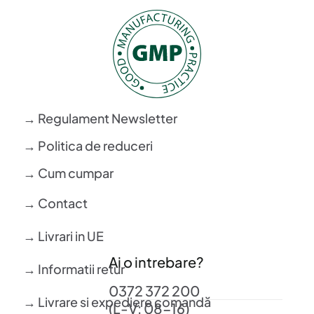
→ Regulament Newsletter
→ Politica de reduceri
→ Cum cumpar
→ Contact
→ Livrari in UE
Ai o intrebare?
→ Informatii retur
0372 372 200
→ Livrare si expediere comandă
(L-V: 08-16)