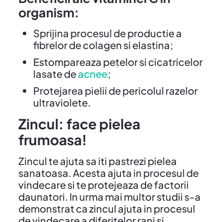
organism:
Sprijina procesul de productie a
fibrelor de colagen si elastina;
Estompareaza petelor si cicatricelor
lasate de
acnee
;
Protejarea pielii de pericolul razelor
ultraviolete.
Zincul: face pielea
frumoasa!
Zincul te ajuta sa iti pastrezi pielea
sanatoasa. Acesta ajuta in procesul de
vindecare si te protejeaza de factorii
daunatori. In urma mai multor studii s-a
demonstrat ca zincul ajuta in procesul
de vindecare a diferitelor rani si