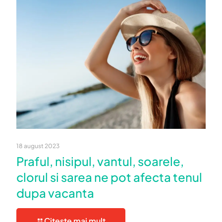
18 august 2023
Praful, nisipul, vantul, soarele,
clorul si sarea ne pot afecta tenul
dupa vacanta
Citește mai mult