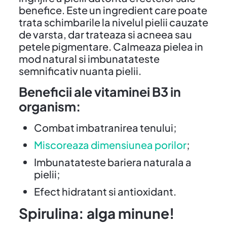
benefice. Este un ingredient care poate
trata schimbarile la nivelul pielii cauzate
de varsta, dar trateaza si acneea sau
petele pigmentare. Calmeaza pielea in
mod natural si imbunatateste
semnificativ nuanta pielii.
Beneficii ale vitaminei B3 in
organism:
Combat imbatranirea tenului;
Miscoreaza dimensiunea porilor
;
Imbunatateste bariera naturala a
pielii;
Efect hidratant si antioxidant.
Spirulina: alga minune!