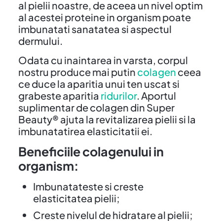
al pielii noastre, de aceea un nivel optim
al acestei proteine in organism poate
imbunatati sanatatea si aspectul
dermului.
Odata cu inaintarea in varsta, corpul
nostru produce mai putin
colagen
ceea
ce duce la aparitia unui ten uscat si
grabeste aparitia
ridurilor
. Aportul
suplimentar de colagen din Super
Beauty® ajuta la revitalizarea pielii si la
imbunatatirea elasticitatii ei.
Beneficiile colagenului in
organism:
Imbunatateste si creste
elasticitatea pielii;
Creste nivelul de hidratare al pielii;