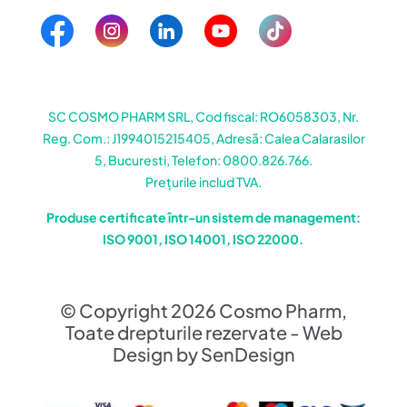
SC COSMO PHARM SRL, Cod fiscal: RO6058303, Nr.
Reg. Com.: J1994015215405, Adresă: Calea Calarasilor
5, Bucuresti, Telefon: 0800.826.766.
Prețurile includ TVA.
Produse certificate într-un sistem de management:
ISO 9001, ISO 14001, ISO 22000.
© Copyright 2026 Cosmo Pharm,
Toate drepturile rezervate - Web
Design by SenDesign